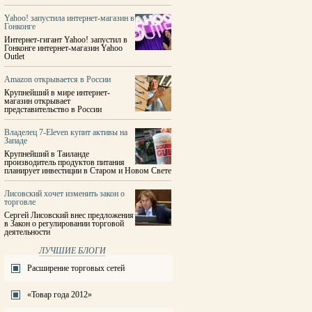
Yahoo! запустила интернет-магазин в
Гонконге
Интернет-гигант Yahoo! запустил в
Гонконге интернет-магазин Yahoo
Outlet
Amazon открывается в России
Крупнейший в мире интернет-
магазин открывает
представительство в России
Владелец 7-Eleven купит активы на
Западе
Крупнейший в Таиланде
производитель продуктов питания
планирует инвестиции в Старом и Новом Свете
Лисовский хочет изменить закон о
торговле
Сергей Лисовский внес предложения
в Закон о регулировании торговой
деятельности
ЛУЧШИЕ БЛОГИ
Расширение торговых сетей
«Товар года 2012»