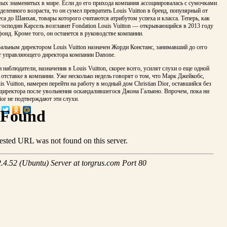
мых знаменитых в мире. Если до его прихода компания ассоциировалась с сумочками
деленного возраста, то он сумел превратить Louis Vuitton в бренд, популярный от
а до Шанхая, товары которого считаются атрибутом успеха и класса. Теперь, как
господин Карсель возглавит Fondation Louis Vuitton — открывающийся в 2013 году
онд. Кроме того, он останется в руководстве компании.
альным директором Louis Vuitton назначен Жорди Констанс, занимавший до сего
т управляющего директора компании Danone.
 наблюдатели, назначения в Louis Vuitton, скорее всего, усилят слухи о еще одной
отставке в компании. Уже несколько недель говорят о том, что Марк Джейкобс,
is Vuitton, намерен перейти на работу в модный дом Christian Dior, оставшийся без
 директора после увольнения оскандалившегося Джона Гальяно. Впрочем, пока ни
or не подтверждают эти слухи.