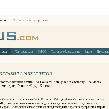
чество
Журнал «Новости торговли»
й фон
Торговые сети
FMCG
Торговое оборудование
Блоги
Интервь
ЗГЛАВИЛ LOUIS VUITTON
т возглавлявший компанию Louis Vuitton, ушел в отставку. Его место
п-менеджер Danone Жорди Констанс
 Карселя, возглавлявшего Louis Vuitton с 1990 года, было объявлено в пресс-релизе
MH, в который знаменитый производитель предметов роскоши входит наряду с
х марок. В заявлении высоко оценили вклад господина Карселя в превращение марки