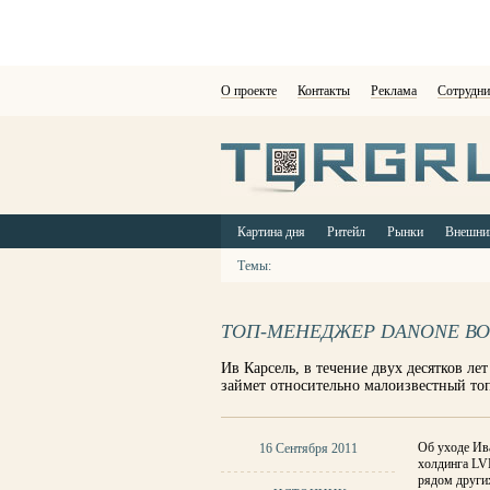
О проекте
Контакты
Реклама
Сотрудни
Картина дня
Ритейл
Рынки
Внешни
Темы:
ТОП-МЕНЕДЖЕР DANONE ВО
Ив Карсель, в течение двух десятков ле
займет относительно малоизвестный то
Об уходе Ива
16 Сентября 2011
холдинга LV
рядом други