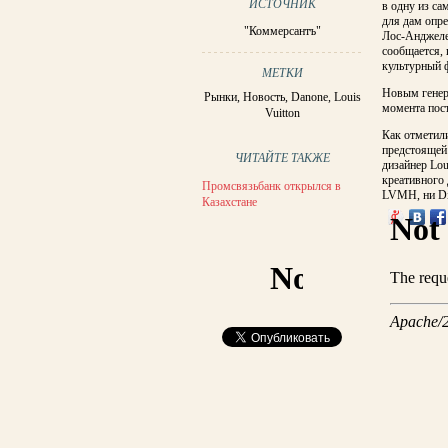
ИСТОЧНИК
в одну из са
для дам опре
"Коммерсантъ"
Лос-Анджелес
сообщается, 
культурный ф
МЕТКИ
Новым генер
Рынки
,
Новость
,
Danone
,
Louis
момента пос
Vuitton
Как отметили
предстоящей 
ЧИТАЙТЕ ТАКЖЕ
дизайнер Lou
креативного
Промсвязьбанк открылся в
LVMH, ни Di
Казахстане