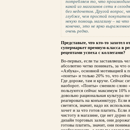
потребляем то, что производим.
какой из магазинов сети я сегод
без недочетов. Другой вопрос, ч
глубже, чем простой покупатель
некую помощь магазину – на что
конечно, это не ярко выраженно
очень редко.
Представьте, что кто-то захотел
супермаркет премиум-класса в ре
рецептами успеха с коллегами?
Во-первых, если ты заставляешь че
абсолютно четко понимать, за что о
«Азбука», основной мотивацией к 
«понты» и только 20% то, что сейч
Где дороже, там и круче. Сейчас с
наоборот. «Понты» сменило слово 
пользуются сейчас максимум 10% н
довольно рациональная культура по
реагировать на конъюнктуру. Если 
светятся, значит, надо их использов
хочет и за что готов платить. Если
чистоту в магазине, где нет дурно 
дизайн торговых залов, они дорожат
готовы платить, значит, они понимаю