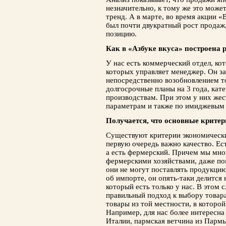
незначительно, к тому же это может
тренд. А в марте, во время акции «
был почти двукратный рост продаж
позицию.
Как в «Азбуке вкуса» построена 
У нас есть коммерческий отдел, кот
которых управляет менеджер. Он за
непосредственно возобновлением т
долгосрочные планы на 3 года, кат
производствам. При этом у них же
параметрам и также по имиджевым
Получается, что основные критер
Существуют критерии экономические
первую очередь важно качество. Ес
а есть фермерский. Причем мы мно
фермерскими хозяйствами, даже по
они не могут поставлять продукцию
об импорте, он опять-таки делится
который есть только у нас. В этом 
правильный подход к выбору товар
товары из той местности, в которо
Например, для нас более интересн
Италии, пармская ветчина из Пармы