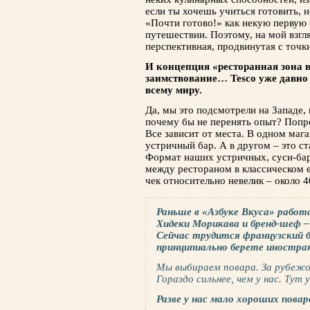
если ты хочешь учиться готовить, н
«Почти готово!» как некую первую
путешествии. Поэтому, на мой взгля
перспективная, продвинутая с точки
И концепция «ресторанная зона в
заимствование… Tesco уже давно 
всему миру.
Да, мы это подсмотрели на Западе,
почему бы не перенять опыт? Попроб
Все зависит от места. В одном мага
устричный бар. А в другом – это с
Формат наших устричных, суси-бар
между рестораном в классическом 
чек относительно невелик – около 4
Раньше в «Азбуке Вкуса» работ
Хидеки Морикава и бренд-шеф 
Сейчас трудится французский 
принципиально берете иностра
Мы выбираем повара. За рубежом
Гораздо сильнее, чем у нас. Тут 
Разве у нас мало хороших повар