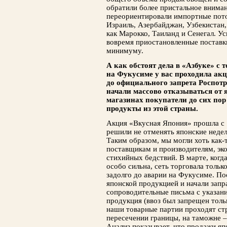
обратили более пристальное внима
переориентировали импортные поток
Израиль, Азербайджан, Узбекистан, 
как Марокко, Таиланд и Сенегал. У
вовремя приостановленные поставки
минимуму.
А как обстоят дела в «Азбуке» с 
на Фукусиме у вас проходила акц
до официального запрета Роспот
начали массово отказываться от 
магазинах покупатели до сих пор
продукты из этой страны.
Акция «Вкусная Япония» прошла с 1
решили не отменять японские недел
Таким образом, мы могли хоть как
поставщикам и производителям, эк
стихийных бедствий. В марте, когд
особо сильна, сеть торговала толь
задолго до аварии на Фукусиме. По
японской продукцией и начали зап
сопроводительные письма с указан
продукция (ввоз был запрещен тольк
наши товарные партии проходят ст
пересечении границы, на таможне –
Анализ показывает, что продажи япо