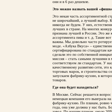
они и в 6 раз дешевле.
Это можно назвать вашей «фишк
Это некая часть ассортиментной ст
не широчайший, а лучший выбор. К
никогда не будем. У них, естествен
лучших в стране. На многих конкур
признана лучшей в России. Это же к
ассортимента пива и т. д. Такие в
важны. Мы довольно часто ротируе
моде. «Азбука Вкуса» – единственна
сертифицирована по стандартам ка
сделали это по собственной иници
миссия – стать самыми лучшими в 
соответствуем ли стандартам. У на
качественному развитию сети, это 
торговых марок, и строительства с
запускаем фабрику-кухню, в которо
товаров.
Где она будет находиться?
В Москве. Сейчас решается вопрос 
немецкая компания его выиграла на
фабрику-кухню. По планам, ровно че
года, она уже должна у нас быть. Б
завод. По нашим планам, около 20%