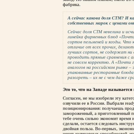
фабрика.
А сейчас какова доля СТМ? И к
собственных марок с ценами он
Сейчас доля СТМ невелика и исч
линейка фирменных блюд «Почти
сортов пельменей и ягоды. Что к
отличие от всех прочих, делают
лучших сортов, не содержат ни 
проводить прямые сравнения с 
не совсем корректно. А «Почти 
аналогов на российском рынке –
упакованные ресторанные блюда
разогреть – их не с чем даже ср
Это то, что на Западе называется 
Согласен, не мы изобрели эту катег
озвучили ее в России. Выбрали read
позиционирования: получаешь прод
замороженный, а приготовленный п
тебе очень сильно экономит время 
сделали, остается следовать инстру
двойная польза. Во-первых, эконом
неких кулинарных способностей, изн