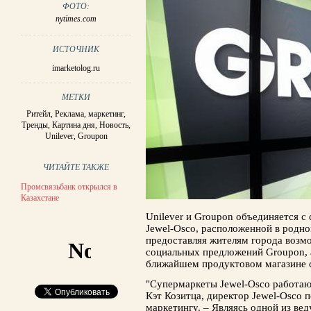
ФОТО:
nytimes.com
ИСТОЧНИК
imarketolog.ru
МЕТКИ
Ритейл
,
Реклама, маркетинг
,
Тренды
,
Картина дня
,
Новость
,
Unilever
,
Groupon
ЧИТАЙТЕ ТАКЖЕ
Промсвязьбанк открылся в
Казахстане
Unilever и Groupon объединяется c
Jewel-Osco, расположенной в родно
предоставляя жителям города возм
социальных предложений Groupon, 
ближайшем продуктовом магазине 
"Супермаркеты Jewel-Osco работают
Кэт Козитца, директор Jewel-Osco 
маркетингу. – Являясь одной из ве