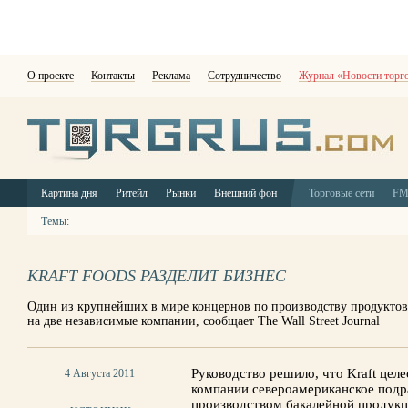
О проекте
Контакты
Реклама
Сотрудничество
Журнал «Новости торг
Картина дня
Ритейл
Рынки
Внешний фон
Торговые сети
F
Темы:
KRAFT FOODS РАЗДЕЛИТ БИЗНЕС
Один из крупнейших в мире концернов по производству продуктов 
на две независимые компании, сообщает The Wall Street Journal
Руководство решило, что Kraft цел
4 Августа 2011
компании североамериканское подр
производством бакалейной продукц