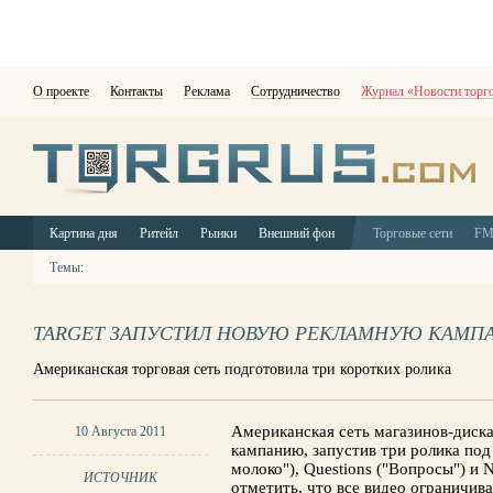
О проекте
Контакты
Реклама
Сотрудничество
Журнал «Новости торг
Картина дня
Ритейл
Рынки
Внешний фон
Торговые сети
F
Темы:
TARGET ЗАПУСТИЛ НОВУЮ РЕКЛАМНУЮ КАМ
Американская торговая сеть подготовила три коротких ролика
Американская сеть магазинов-диска
10 Августа 2011
кампанию, запустив три ролика под
молоко"), Questions ("Вопросы") и 
ИСТОЧНИК
отметить, что все видео ограничи