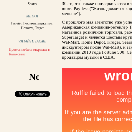
30-ти, что также подчеркивается в тэ
Sostav
more. Pay less ("Жизнь движется к 
меньше").
МЕТКИ
С прошлого мая агентство уже успе
Ритейл
,
Реклама, маркетинг
,
Американская компания-ретейлер Ta
Новость
,
Target
магазинов розничной торговли, ра
SuperTarget и является шестым кр
ЧИТАЙТЕ ТАКЖЕ
Wal-Mart, Home Depot, Kroger, Sears
дискаунтером после Wal-Mart), и з
Промсвязьбанк открылся в
компаний 2010 года Fortune 500. С
Казахстане
продавцом музыки в США.