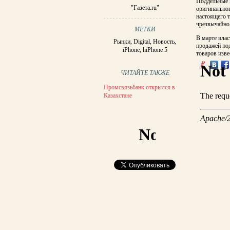
Поддельные 
"Газета.ru"
оригинальног
настоящего т
чрезвычайно 
МЕТКИ
В марте влас
Рынки
,
Digital
,
Новость
,
продажей по
iPhone
,
hiPhone 5
товаров изве
ЧИТАЙТЕ ТАКЖЕ
Промсвязьбанк открылся в
Казахстане