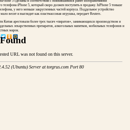
hiPhone 5 сделаны в соответствии с появившимися ранее изображениями
о телефона iPhone 5, который скоро должен поступить в продажу. hiPhone 5 тоньше
елефона, у него меньше закругленных частей корпуса. Поддельное устройство
мало весит и выглядит как пластмассовая игрушка, передает Reuters.
ти Китая арестовали более трех тысяч «пиратов», занимающихся производством и
ддельных лекарственных препаратов, алкогольных напитков, мобильных телефонов и
стных марок.