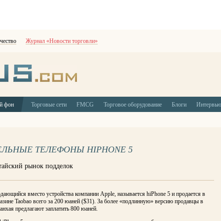
чество
Журнал «Новости торговли»
й фон
Торговые сети
FMCG
Торговое оборудование
Блоги
Интервь
ЕЛЬНЫЕ ТЕЛЕФОНЫ HIPHONE 5
итайский рынок подделок
дающийся вместо устройства компании Apple, называется hiPhone 5 и продается в
азине Taobao всего за 200 юаней ($31). За более «подлинную» версию продавцы в
нхая предлагают заплатить 800 юаней.