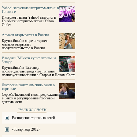
Yahoo! запустила интернет-магазин в
Гонконге
Интернет-гигант Yahoo! запустил в
Гонконге интернет-магазин Yahoo
Outlet
Amazon открывается в России
Крупнейший в мире интернет-
магазин открывает
представительство в России
Владелец 7-Eleven купит активы на
Западе
Крупнейший в Таиланде
производитель продуктов питания
планирует инвестиции в Старом и Новом Свете
Лисовский хочет изменить закон о
торговле
Сергей Лисовский внес предложения
в Закон о регулировании торговой
деятельности
ЛУЧШИЕ БЛОГИ
Расширение торговых сетей
«Товар года 2012»