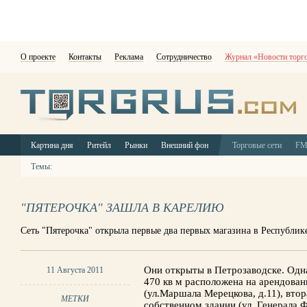
О проекте
Контакты
Реклама
Сотрудничество
Журнал «Новости торг
Картина дня
Ритейл
Рынки
Внешний фон
Торговые сети
F
Темы:
"ПЯТЕРОЧКА" ЗАШЛА В КАРЕЛИЮ
Сеть "Пятерочка" открыла первые два первых магазина в Республик
Они открыты в Петрозаводске. Одн
11 Августа 2011
470 кв м расположена на арендова
(ул.Маршала Мерецкова, д.11), втор
МЕТКИ
собственном здании (ул. Генерала Ф