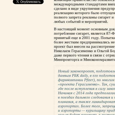
международными стандартами внешн
сделано в виде укрупнения предупр
реализацию которого было отпущено
полного запрета рекламы сигарет 
любых событий и мероприятий.
В настоящий момент основным док
потребление сигарет, является 87-
принятый еще в 2001 году. Попытки
более жестким предпринимались не
проект был внесен на рассмотрение
Николаем Герасименко и Ольгой Бор
даже первого чтения в связи с отр
Минпромторга и Минэкономразвити
Новый законопроект, подготовл
данным РБК daily, в его подгот
фармкомпании Pfizer), по мног
«проекта Герасименко». Так, су
где после вступления в силу зак
Начиная с 2014 года предполаг
в поездах дальнего следования и
плавания, а также ликвидирова
аэропортах. Более того, запрещ
и аэропорты — курильщику прид
нельзя будет покурить в гостини