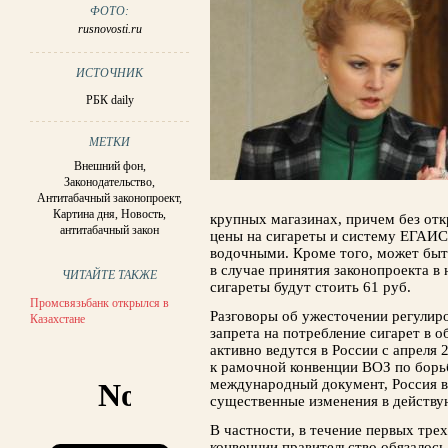
ФОТО:
rusnovosti.ru
ИСТОЧНИК
РБК daily
МЕТКИ
Внешний фон
,
Законодательство
,
Антитабачный законопроект
,
Картина дня
,
Новость
,
крупных магазинах, причем без от
антитабачный закон
цены на сигареты и систему ЕГАИС
водочными. Кроме того, может быть
в случае при­нятия законопроекта 
ЧИТАЙТЕ ТАКЖЕ
сигареты будут стоить 61 руб.
Промсвязьбанк открылся в
Разговоры об ужесточении регулиро
Казахстане
запрета на потребление сигарет в 
активно ведутся в России с апреля 
к рамочной конвенции ВОЗ по борь
международный документ, Россия вз
существенные изменения в действу
В частности, в течение первых тре
конвенции правительство обязалось 