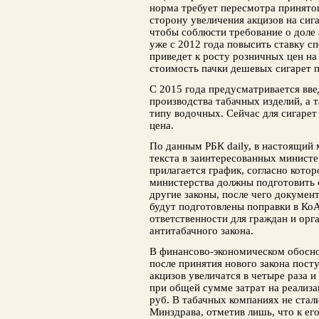
норма требует пересмотра принятог
сторону увеличения акцизов на сиг
чтобы соблюсти требование о доле 
уже с 2012 года повысить ставку с
приведет к росту розничных цен на 
стоимость пачки дешевых сигарет п
С 2015 года предусматривается вв
производства табачных изделий, а
типу водочных. Сейчас для сигарет
цена.
По данным РБК daily, в настоящий
текс­та в заинтересованных минист
прилагается график, согласно кото
министерства должны подготовить с
другие законы, после чего документ
будут подготовлены по­правки в Ко
ответственности для граждан и орг
антитабачного закона.
В финансово-экономическом обосно
после принятия нового закона пост
акцизов увеличатся в четыре раза и
при общей сумме затрат на реализа
руб. В табачных компаниях не стал
Минздрава, отметив лишь, что к ег