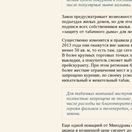
числе популярные нынче кальяны.
Закон предусматривает возможность
подъездах жилых домов, но для эт
подписи всех собственников жилья.
«защиту от табачного дыма» для л
Существенно изменятся и правила р
2013 года они окажутся вне закона
менее 50 кв. м, то есть там, где се
В более крупных торговых точках п
выкладки, а покупатель сможет выб
прейскуранту. При этом регионам б
более жесткие ограничения мест и у
запрещено курение, по своему усм
нюхательный и жевательный табак.
Для табачных компаний наступя
полностью запрещена не только 
числе расходы на благотворите
героям фильмов и телепередач, 
закона.
Еще одной новацией от Минздрава 
акциза в розничной цене сигарет д