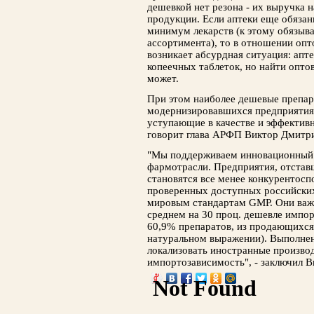
дешевкой нет резона - их выручка 
продукции. Если аптеки еще обяза
минимум лекарств (к этому обязыв
ассортимента), то в отношении опт
возникает абсурдная ситуация: апте
копеечных таблеток, но найти оптов
может.
При этом наиболее дешевые препар
модернизировавшихся предприятиях
уступающие в качестве и эффективн
говорит глава АРФП Виктор Дмитри
"Мы поддерживаем инновационный 
фармотрасли. Предприятия, отстав
становятся все менее конкурентосп
проверенных доступных российских
мировым стандартам GMP. Они важн
среднем на 30 проц. дешевле импор
60,9% препаратов, из продающихся 
натуральном выражении). Выполнен
локализовать иностранные производ
импортозависимость", - заключил 