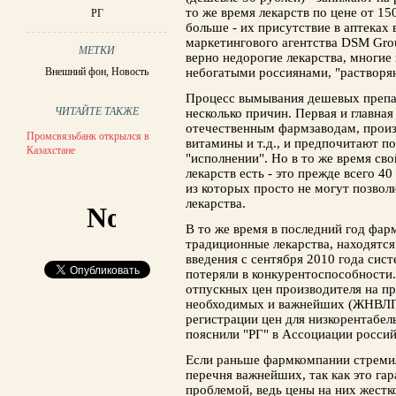
то же время лекарств по цене от 15
РГ
больше - их присутствие в аптеках 
маркетингового агентства DSM Grou
МЕТКИ
верно недорогие лекарства, многие
Внешний фон
,
Новость
небогатыми россиянами, "растворя
Процесс вымывания дешевых препар
ЧИТАЙТЕ ТАКЖЕ
несколько причин. Первая и главная
отечественным фармзаводам, произ
Промсвязьбанк открылся в
витамины и т.д., и предпочитают п
Казахстане
"исполнении". Но в то же время св
лекарств есть - это прежде всего 4
из которых просто не могут позвол
лекарства.
В то же время в последний год фа
традиционные лекарства, находятс
введения с сентября 2010 года сис
потеряли в конкурентоспособности
отпускных цен производителя на п
необходимых и важнейших (ЖНВЛП)
регистрации цен для низкорентабел
пояснили "РГ" в Ассоциации росси
Если раньше фармкомпании стреми
перечня важнейших, так как это гар
проблемой, ведь цены на них жестк