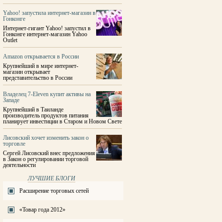
Yahoo! запустила интернет-магазин в
Гонконге
Интернет-гигант Yahoo! запустил в
Гонконге интернет-магазин Yahoo
Outlet
Amazon открывается в России
Крупнейший в мире интернет-
магазин открывает
представительство в России
Владелец 7-Eleven купит активы на
Западе
Крупнейший в Таиланде
производитель продуктов питания
планирует инвестиции в Старом и Новом Свете
Лисовский хочет изменить закон о
торговле
Сергей Лисовский внес предложения
в Закон о регулировании торговой
деятельности
ЛУЧШИЕ БЛОГИ
Расширение торговых сетей
«Товар года 2012»