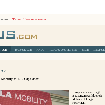
чество
Журнал «Новости торговли»
й фон
Торговые сети
FMCG
Торговое оборудование
Блоги
Интервь
OLA
Mobility за 12,5 млрд долл
Интернет-гигант Google
и американская Motorola
Mobility Holdings
заключили