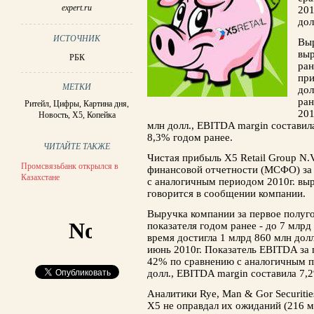
expert.ru
201
дол
ИСТОЧНИК
Выр
выр
РБК
ран
при
МЕТКИ
дол
ран
Ритейл
,
Цифры
,
Картина дня
,
201
Новость
,
X5
,
Копейка
млн долл., EBITDA margin составила
8,3% годом ранее.
ЧИТАЙТЕ ТАКЖЕ
Чистая прибыль X5 Retail Group N
Промсвязьбанк открылся в
финансовой отчетности (МСФО) за 
Казахстане
с аналогичным периодом 2010г. выр
говорится в сообщении компании.
Выручка компании за первое полуго
показателя годом ранее - до 7 млрд
время достигла 1 млрд 860 млн долл
июнь 2010г. Показатель EBITDA за 
42% по сравнению с аналогичным п
долл., EBITDA margin составила 7,
Аналитики Rye, Man & Gor Securiti
Х5 не оправдал их ожиданий (216 мл