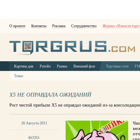
О проекте
Контакты
Реклама
Сотрудничество
Журнал «Новости торг
Картина дня
Ритейл
Рынки
Внешний фон
Торговые сети
F
Темы:
Х5 НЕ ОПРАВДАЛА ОЖИДАНИЙ
Рост чистой прибыли Х5 не оправдал ожиданий из-за консолидаци
Чис
26 Августа 2011
ме
отч
ФОТО:
сра