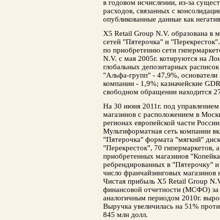
в годовом исчислении, из-за суще
расходов, связанных с консолидаци
опубликованные данные как негатив
Х5 Retail Group N.V. образована в 
сетей "Пятерочка" и "Перекресток"
по приобретению сети гипермаркето
N.V. с мая 2005г. котируются на Л
глобальных депозитарных расписок
"Альфа-групп" - 47,9%, основатели
компании - 1,9%; казначейские GDR 
свободном обращении находится 2
На 30 июня 2011г. под управлением
магазинов с расположением в Москв
регионах европейской части России,
Мультиформатная сеть компании вкл
"Пятерочка" формата "мягкий" диск
"Перекресток", 70 гипермаркетов, а
приобретенных магазинов "Копейка"
ребрендированных в "Пятерочку" и о
число франчайзинговых магазинов н
Чистая прибыль X5 Retail Group N
финансовой отчетности (МСФО) за I
аналогичным периодом 2010г. вырос
Выручка увеличилась на 51% против
845 млн долл.