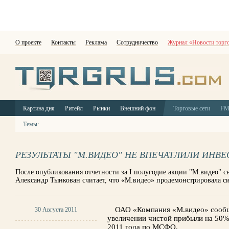
О проекте
Контакты
Реклама
Сотрудничество
Журнал «Новости торг
Картина дня
Ритейл
Рынки
Внешний фон
Торговые сети
F
Темы:
РЕЗУЛЬТАТЫ "М.ВИДЕО" НЕ ВПЕЧАТЛИЛИ ИНВ
После опубликования отчетности за I полугодие акции "М.видео"
Александр Тынкован считает, что «М.видео» продемонстрировала с
ОАО «Компания «М.видео» сообщ
30 Августа 2011
увеличении чистой прибыли на 50%
2011 года по МСФО.