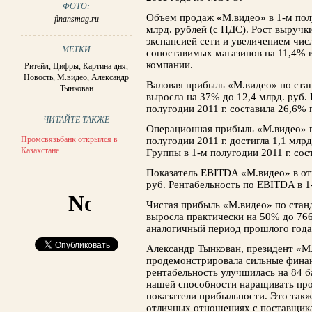
ФОТО:
Объем продаж «М.видео» в 1-м полу
finansmag.ru
млрд. рублей (с НДС). Рост выручк
экспансией сети и увеличением чис
МЕТКИ
сопоставимых магазинов на 11,4% в
компании.
Ритейл
,
Цифры
,
Картина дня
,
Новость
,
М.видео
,
Александр
Валовая прибыль «М.видео» по ста
Тынкован
выросла на 37% до 12,4 млрд. руб.
полугодии 2011 г. составила 26,6%
ЧИТАЙТЕ ТАКЖЕ
Операционная прибыль «М.видео» 
Промсвязьбанк открылся в
полугодии 2011 г. достигла 1,1 млр
Казахстане
Группы в 1-м полугодии 2011 г. сос
Показатель EBITDA «М.видео» в от
руб. Рентабельность по EBITDA в 1-
Чистая прибыль «М.видео» по стан
выросла практически на 50% до 766 
аналогичный период прошлого года
Александр Тынкован, президент «М.
продемонстрировала сильные финан
рентабельность улучшилась на 84 б
нашей способности наращивать про
показатели прибыльности. Это такж
отличных отношениях с поставщика