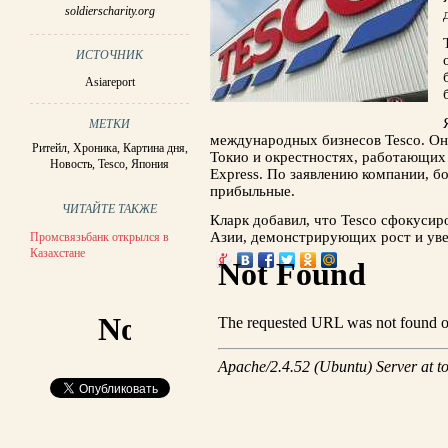
soldierscharity.org
ИСТОЧНИК
Asiareport
МЕТКИ
международных бизнесов Tesco. Он
Ритейл
,
Хроника
,
Картина дня
,
Токио и окрестностях, работающих 
Новость
,
Tesco
,
Япония
Express. По заявлению компании, б
прибыльные.
ЧИТАЙТЕ ТАКЖЕ
Кларк добавил, что Tesco сфокусир
Азии, демонстрирующих рост и уве
Промсвязьбанк открылся в
Казахстане