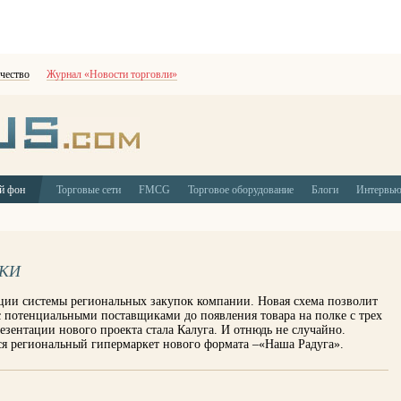
чество
Журнал «Новости торговли»
й фон
Торговые сети
FMCG
Торговое оборудование
Блоги
Интервь
НКИ
ции системы региональных закупок компании. Новая схема позволит
 с потенциальными поставщиками до появления товара на полке с трех
езентации нового проекта стала Калуга. И отнюдь не случайно.
ся региональный гипермаркет нового формата –«Наша Радуга».