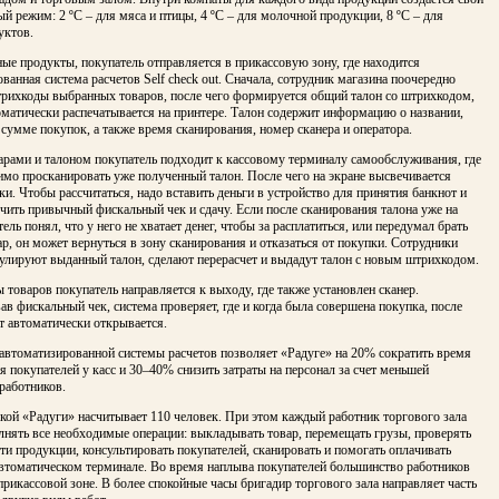
й режим: 2 ºС – для мяса и птицы, 4 ºС – для молочной продукции, 8 ºС – для
уктов.
е продукты, покупатель отправляется в прикассовую зону, где находится
ванная система расчетов Self check out. Сначала, сотрудник магазина поочередно
трихкоды выбранных товаров, после чего формируется общий талон со штрихкодом,
матически распечатывается на принтере. Талон содержит информацию о названии,
 сумме покупок, а также время сканирования, номер сканера и оператора.
арами и талоном покупатель подходит к кассовому терминалу самообслуживания, где
мо просканировать уже полученный талон. После чего на экране высвечивается
и. Чтобы рассчитаться, надо вставить деньги в устройство для принятия банкнот и
чить привычный фискальный чек и сдачу. Если после сканирования талона уже на
тель понял, что у него не хватает денег, чтобы за расплатиться, или передумал брать
ар, он может вернуться в зону сканирования и отказаться от покупки. Сотрудники
нулируют выданный талон, сделают перерасчет и выдадут талон с новым штрихкодом.
 товаров покупатель направляется к выходу, где также установлен сканер.
в фискальный чек, система проверяет, где и когда была совершена покупка, после
т автоматически открывается.
автоматизированной системы расчетов позволяет «Радуге» на 20% сократить время
 покупателей у касс и 30–40% снизить затраты на персонал за счет меньшей
работников.
кой «Радуги» насчитывает 110 человек. При этом каждый работник торгового зала
нять все необходимые операции: выкладывать товар, перемещать грузы, проверять
ти продукции, консультировать покупателей, сканировать и помогать оплачивать
автоматическом терминале. Во время наплыва покупателей большинство работников
прикассовой зоне. В более спокойные часы бригадир торгового зала направляет часть