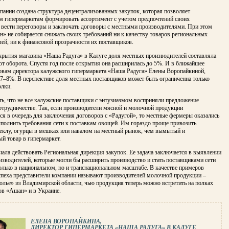
пании создана структура децентрализованных закупок, которая позволяет
м гипермаркетам формировать ассортимент с учетом предпочтений своих
, вести переговоры и заключать договоры с местными производителями. При этом
» не собирается снижать своих требований ни к качеству товаров региональных
ей, ни к финансовой прозрачности их поставщиков.
крытия магазина «Наша Радуга» в Калуге доля местных производителей составляла
от оборота. Спустя год после открытия она расширилась до 5%. И в ближайшее
ловам директора калужского гипермаркета «Наша Радуга» Елены Воропайкиной,
 7–8%. В перспективе доля местных поставщиков может быть ограниченна только
олки.
ь, что не все калужские поставщики с энтузиазмом восприняли предложение
отрудничестве. Так, если производители мясной и молочной продукции
я в очередь для заключения договоров с «Радугой», то местные фермеры оказались
полнить требования сети к поставкам овощей. Им гораздо проще привозить
веклу, огурцы в мешках или навалом на местный рынок, чем вымытый и
й товар в гипермаркет.
ала действовать Региональная дирекция закупок. Ее задача заключается в выявлении
зводителей, которые могли бы расширить производство и стать поставщиками сети
лько в национальном, но и транснациональном масштабе. В качестве примеров
спеха представители компании называют производителей молочной продукции –
лье» из Владимирской области, чью продукция теперь можно встретить на полках
ов «Ашан» и в Украине.
ЕЛЕНА ВОРОПАЙКИНА,
ДИРЕКТОР ГИПЕРМАРКЕТА «НАША РАДУГА» В КАЛУГЕ