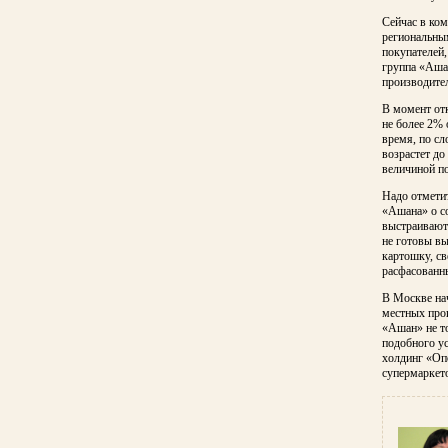
Сейчас в ком
региональны
покупателей
группа «Ашан
производител
В момент от
не более 2% 
время, по с
возрастет до
величиной п
Надо отметит
«Ашана» о с
выстраиваютс
не готовы вы
картошку, с
расфасованны
В Москве нач
местных прои
«Ашан» не то
подобного у
холдинг «Опо
супермаркет