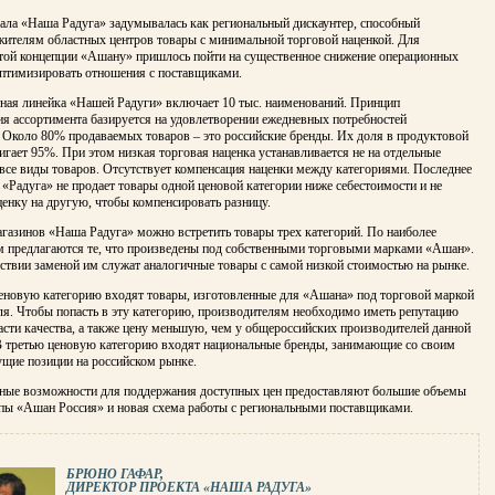
чала «Наша Радуга» задумывалась как региональный дискаунтер, способный
жителям областных центров товары с минимальной торговой наценкой. Для
этой концепции «Ашану» пришлось пойти на существенное снижение операционных
оптимизировать отношения с поставщиками.
ная линейка «Нашей Радуги» включает 10 тыс. наименований. Принцип
я ассортимента базируется на удовлетворении ежедневных потребностей
. Около 80% продаваемых товаров – это российские бренды. Их доля в продуктовой
игает 95%. При этом низкая торговая наценка устанавливается не на отдельные
 все виды товаров. Отсутствует компенсация наценки между категориями. Последнее
о «Радуга» не продает товары одной ценовой категории ниже себестоимости и не
енку на другую, чтобы компенсировать разницу.
газинов «Наша Радуга» можно встретить товары трех категорий. По наиболее
м предлагаются те, что произведены под собственными торговыми марками «Ашан».
ствии заменой им служат аналогичные товары с самой низкой стоимостью на рынке.
еновую категорию входят товары, изготовленные для «Ашана» под торговой маркой
ля. Чтобы попасть в эту категорию, производителям необходимо иметь репутацию
асти качества, а также цену меньшую, чем у общероссийских производителей данной
В третью ценовую категорию входят национальные бренды, занимающие со своим
ущие позиции на российском рынке.
ные возможности для поддержания доступных цен предоставляют большие объемы
ппы «Ашан Россия» и новая схема работы с региональными поставщиками.
БРЮНО ГАФАР,
ДИРЕКТОР ПРОЕКТА «НАША РАДУГА»