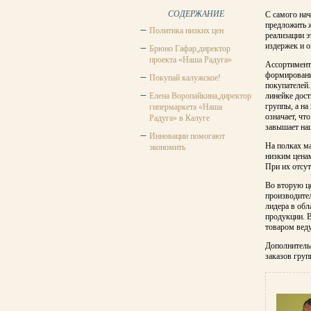
СОДЕРЖАНИЕ
С самого на
предложить 
Политика низких цен
реализации 
издержек и 
Брюно Гафар,директор
проекта «Наша Радуга»
Ассортимент
формировани
Покупай калужское!
покупателей
Елена Воропайкина,директор
линейке дост
группы, а на
гипермаркета «Наша
означает, чт
Радуга» в Калуге
завышает нац
Инновации помогают
На полках ма
экономить
низким цена
При их отсут
Во вторую ц
производите
лидера в обл
продукции. 
товаром вед
Дополнитель
заказов гру