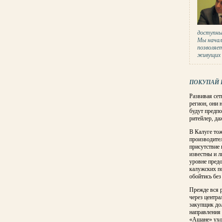
доступны
Мы начал
позволяе
живущих в
ПОКУПАЙ 
Развивая сет
регион, они 
будут предпо
ритейлер, да
В Калуге тож
производител
присутствие 
известны и 
уровне пред
калужских п
обойтись без
Прежде вся р
через центра
закупщик дол
направления 
«Ашане» уход