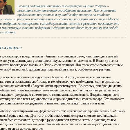
Главная задача региональных дискаунтеров «Наша Радуга» –
повышать покупательную способность населения. Мы стремимся
предложить покупателям лучший выбор товаров по наиболее
м ценам. В регионах покупательная способность населения ниже, чем в Москве.
и внедрять гипермаркеты самообслуживания именно в регионах, поскольку это
т максимально снизить издержки и сделать товар более доступным для людей,
 глубинке.
КАЛУЖСКОЕ!
ь дискаунтеров представители «Ашана» столкнулись с тем, что, приходя в новый
не могут изменить уже устоявшиеся вкусы местного населения. В Вологде всегда
читать вологодское масло, а в Туле – свои пряники. Для того чтобы быть успешным,
же такой известный, должен сам приспосабливаться к особенностям региона.
е есть свои любимые продуктовые бренды. И хотя далеко не все локальные
и готовы поставлять свой товар в тех объемах, что необходимы сети в целом, их
на полках калужской «Радуги» очень приветствуется. Во-первых, эти бренды давно
любимы местным населением, во-вторых, работа с поставщиками на региональном
оставляет прекрасную возможность сэкономить на логистике. Подавляющая часть
оставщиков является одновременно и производителями своего товара. Это помогает
 дополнительных посредников и наценок при доставке товара в магазин.
абота с поставщиками как федерального, так и регионально уровня велась в «Ашане»
льный офис закупок. Для того чтобы заключить контракт с новым поставщиком,
жен был согласовать договор с руководителем группы, затем с руководителем
и с директором офиса закупок. Таким образом, на заключение одного договора в
ило от двух до трех месяцев.