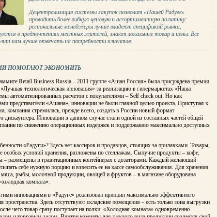
Децентрализация системы закупок позволит «Нашей Радуге»
проводить более гибкую ценовую и ассортиментную политику:
региональные менеджеры лучше владеют спецификой рынка,
уются в предпочтениях местных жителей, знают локальные товар и цены. Все
олит нам лучше отвечать на потребности клиентов.
ИИ ПОМОГАЮТ ЭКОНОМИТЬ
аммите Retail Business Russia – 2011 группе «Ашан Россия» была присуждена премия
 «Лучшая технологическая инновация» за реализацию в гипермаркетах «Наша
емы автоматизированных расчетов с покупателями – Self check out. Но как
ами представители «Ашана», инновации не были главной целью проекта. Приступая к
ии, компания стремилась, прежде всего, создать в России новый формат
о дискаунтера. Инновации в данном случае стали одной из составных частей общей
мпании по снижению операционных издержек и поддержанию максимально доступных
бенности «Радуги»? Здесь нет кассиров и продавцов, стоящих за прилавками. Товары,
е особых условий хранения, разложены по стеллажам. Сыпучие продукты – кофе,
ты – размещены в гравитационных контейнерах с дозаторами. Каждый желающий
сыпать себе нужную порцию и взвесить ее на кассе самообслуживания. Для хранения
 мяса, рыбы, молочной продукции, овощей и фруктов – в магазине оборудована
«холодная комната».
угими инновациями в «Радуге» реализован принцип максимально эффективного
я пространства. Здесь отсутствуют складские помещения – есть только зона выгрузки
осле чего товар сразу поступает на полки. «Холодная комната» одновременно
адом и торговым залом. Внутри комнаты для каждого вида продукции создается свой