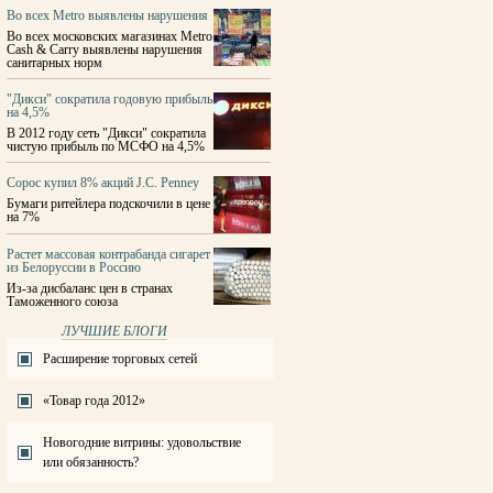
Во всех Metro выявлены нарушения
Во всех московских магазинах Metro
Cash & Carry выявлены нарушения
санитарных норм
"Дикси" сократила годовую прибыль
на 4,5%
В 2012 году сеть "Дикси" сократила
чистую прибыль по МСФО на 4,5%
Сорос купил 8% акций J.C. Penney
Бумаги ритейлера подскочили в цене
на 7%
Растет массовая контрабанда сигарет
из Белоруссии в Россию
Из-за дисбаланс цен в странах
Таможенного союза
ЛУЧШИЕ БЛОГИ
Расширение торговых сетей
«Товар года 2012»
Новогодние витрины: удовольствие
или обязанность?