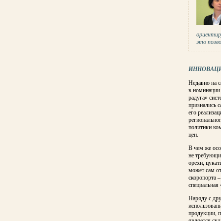
ориентир
это позв
ИННОВАЦ
Недавно на с
в номинации
радуга» сист
признались с
его реализац
региональног
политики ко
цен.
В чем же осо
не требующи
орехи, цука
может сам от
скоропорта –
специальная 
Наряду с др
использовани
продукции, п
является скл