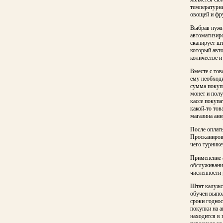
температурны
овощей и фр
Выбрав нужны
автоматизиро
сканирует ш
который авто
количестве и
Вместе с тов
ему необходи
сумма покупк
монет и полу
кассе покупа
какой-то тов
магазина ан
После оплаты
Просканирова
чего турнике
Применение 
обслуживания
численности 
Штат калужс
обучен выпол
сроки годнос
покупки на 
находится в 