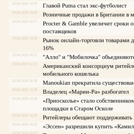
18.04.2026 14:50
Главой Puma стал экс-футболист
18.04.2026 14:46
Розничные продажи в Британии в м
18.04.2026 14:37
Procter & Gamble увеличит сроки 
поставщиков
18.04.2026 14:36
Рынок oнлайн-торговли товарами д
16%
18.04.2026 14:35
"Алло" и "Мобилочка" объединяют
18.04.2026 14:33
Американский консорциум ритейле
мобильного кошелька
18.04.2026 14:30
Manoukian прекратила существова
18.04.2026 14:29
Владелец «Марии-Ра» разбогател
18.04.2026 14:28
«Приосколье» стало собственнико
площадки в Старом Осколе
18.04.2026 14:26
Ритейлеры обещают поддерживать
18.04.2026 14:24
«Эссен» разрешили купить «Ками
18.04.2026 14:21