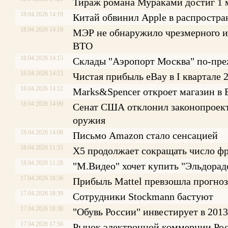
Тираж романа Мураками достиг 1 
18.04.2026 14:19
Китай обвинил Apple в распростр
18.04.2026 14:18
МЭР не обнаружило чрезмерного и
ВТО
18.04.2026 14:15
Склады "Аэропорт Москва" по-пр
18.04.2026 14:13
Чистая прибыль eBay в I квартале 
18.04.2026 14:12
Marks&Spencer откроет магазин в 
18.04.2026 14:09
Сенат США отклонил законопроект
оружия
18.04.2026 14:08
Письмо Amazon стало сенсацией
18.04.2026 11:35
Х5 продолжает сокращать число ф
18.04.2026 11:28
"М.Видео" хочет купить "Эльдорад
17.04.2026 18:56
Прибыль Mattel превзошла прогно
17.04.2026 18:39
Сотрудники Stockmann бастуют
17.04.2026 18:38
"Обувь России" инвестирует в 2013
17.04.2026 17:56
Рынок электронной коммерции Рос