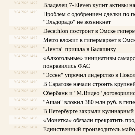
19.04.2026 14:27
Владелец 7-Eleven купит активы на
19.04.2026 14:19
Проблем с одобрением сделки по 
"Эльдорадо" не возникнет
19.04.2026 14:18
Decathlon построит в Омске гиперм
19.04.2026 14:17
Меtrо вложит в гипермаркет в Омск
19.04.2026 14:15
"Лента" пришла в Балашиху
19.04.2026 14:14
«Алкогольные» инициативы самарск
понравились ФАС
19.04.2026 14:13
"Эссен" упрочил лидерство в Пово
19.04.2026 14:10
В Саратове начали строить крупне
19.04.2026 14:09
Сбербанк и "М.Видео" договорилис
19.04.2026 14:08
"Ашан" вложил 380 млн руб. в гип
19.04.2026 14:06
В Петербурге закрыли кулинарный 
19.04.2026 14:05
«Монетка» обязали прекратить про
19.04.2026 14:04
Единственный производитель майон