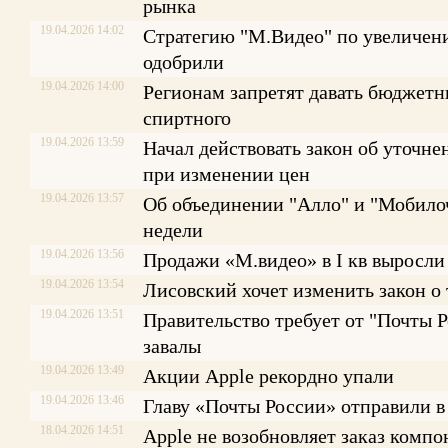
рынка
19.04.2026 14:02
Стратегию "М.Видео" по увеличен
одобрили
19.04.2026 14:00
Регионам запретят давать бюджетн
спиртного
19.04.2026 13:59
Начал действовать закон об уточн
при изменении цен
19.04.2026 13:57
Об объединении "Алло" и "Мобилоч
недели
19.04.2026 13:56
Продажи «М.видео» в I кв выросли
19.04.2026 13:54
Лисовский хочет изменить закон о 
19.04.2026 13:51
Правительство требует от "Почты 
завалы
19.04.2026 13:49
Акции Apple рекордно упали
19.04.2026 13:46
Главу «Почты России» отправили в
18.04.2026 14:51
Apple не возобновляет заказ компо