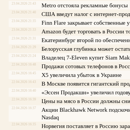
23.04.2026 21:43
Metro отстояла рекламные бонусы
23.04.2026 21:40
США введут налог с интернет-про
23.04.2026 21:35
Finn Flare закрывает собственные
23.04.2026 21:33
Amazon будет торговать в России 
23.04.2026 21:31
Екатеринбург второй по обеспече
23.04.2026 21:29
Белорусская глубинка может остат
23.04.2026 21:24
Владелец 7-Eleven купит Siam Mak
22.04.2026 16:48
Продажи сотовых телефонов в Рос
22.04.2026 16:45
X5 увеличила убыток в Украине
22.04.2026 16:43
В Москве появится гигантский пр
22.04.2026 16:40
«Эссен Продакшн» увеличил годов
22.04.2026 16:39
Цены на мясо в России должны сни
22.04.2026 16:37
Акции Blackhawk Network подскочи
Nasdaq
22.04.2026 16:35
Норвегия поставляет в Россию за