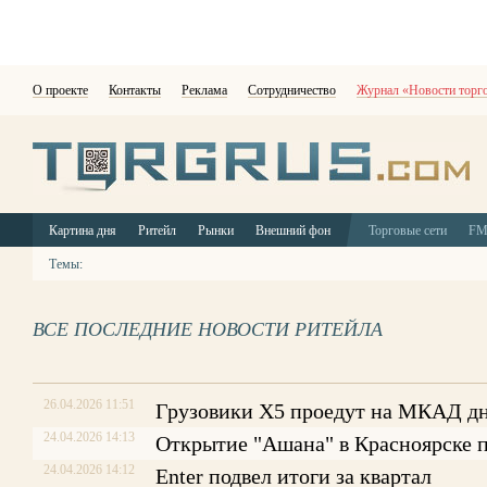
О проекте
Контакты
Реклама
Сотрудничество
Журнал «Новости торг
Картина дня
Ритейл
Рынки
Внешний фон
Торговые сети
F
Темы:
ВСЕ ПОСЛЕДНИЕ НОВОСТИ РИТЕЙЛА
26.04.2026 11:51
Грузовики Х5 проедут на МКАД д
24.04.2026 14:13
Открытие "Ашана" в Красноярске 
24.04.2026 14:12
Enter подвел итоги за квартал