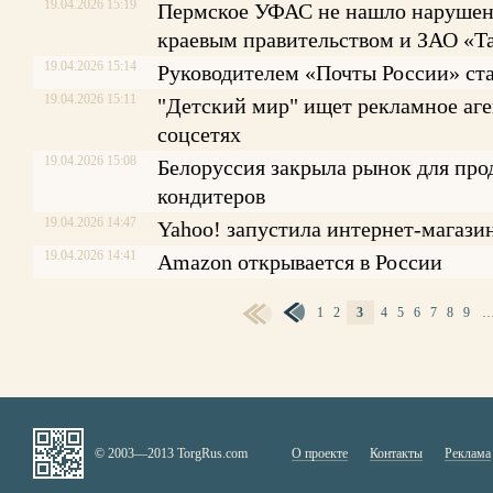
19.04.2026 15:19
Пермское УФАС не нашло нарушен
краевым правительством и ЗАО «Т
19.04.2026 15:14
Руководителем «Почты России» стал
19.04.2026 15:11
"Детский мир" ищет рекламное аге
соцсетях
19.04.2026 15:08
Белоруссия закрыла рынок для пр
кондитеров
19.04.2026 14:47
Yahoo! запустила интернет-магазин
19.04.2026 14:41
Amazon открывается в России
1
2
3
4
5
6
7
8
9
СТРАНИЦЫ
© 2003—2013 TorgRus.com
О проекте
Контакты
Реклама