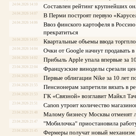
24.04.2026 14:10
Составлен рейтинг крупнейших он
24.04.2026 14:07
В Перми построят первую «Карусе
24.04.2026 14:06
Ввоз финского картофеля в Росси
прекратиться
24.04.2026 14:05
Квартальные объемы ввода торгпло
24.04.2026 14:04
Очки от Google начнут продавать в 
24.04.2026 14:02
Прибыль Apple упала впервые за 10
23.04.2026 22:04
Французские виноделы срезали цен
23.04.2026 22:03
Первые облигации Nike за 10 лет 
23.04.2026 21:55
Пенсионерам запретили вязать в ре
23.04.2026 21:53
ГК «Связной» возглавит Майкл Тач
23.04.2026 21:51
Canon утроит количество магазино
23.04.2026 21:48
Малому бизнесу Москвы отменят л
23.04.2026 21:47
"Мобилочка" приостановила работ
23.04.2026 21:45
Фермеры получат новый механизм