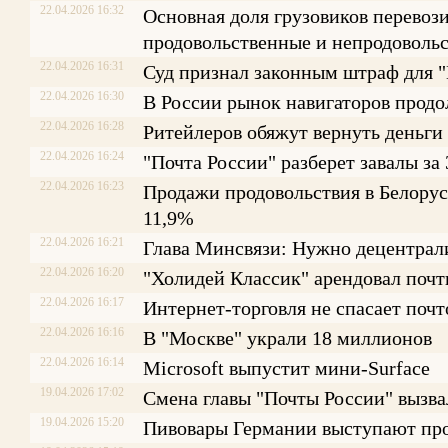
22.04.2026 16:32
Основная доля грузовиков перевоз
продовольственные и непродоволь
22.04.2026 16:31
Суд признал законным штраф для 
22.04.2026 16:30
В России рынок навигаторов продо
22.04.2026 16:28
Ритейлеров обяжут вернуть деньги 
22.04.2026 16:24
"Почта России" разберет завалы за
22.04.2026 16:23
Продажи продовольствия в Белорусс
11,9%
22.04.2026 16:21
Глава Минсвязи: Нужно децентрал
22.04.2026 16:20
"Холидей Классик" арендовал почти
22.04.2026 16:17
Интернет-торговля не спасает поч
22.04.2026 16:16
В "Москве" украли 18 миллионов
22.04.2026 16:14
Microsoft выпустит мини-Surface
19.04.2026 17:02
Смена главы "Почты России" вызва
19.04.2026 15:20
Пивовары Германии выступают про