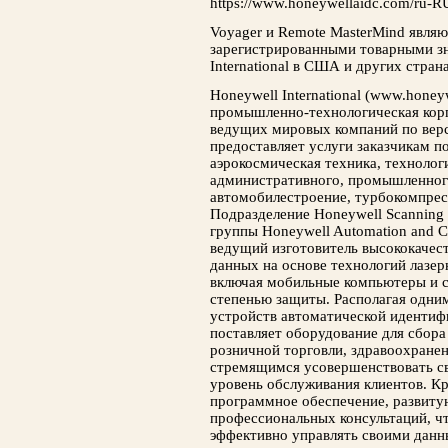
https://www.honeywellaidc.com/ru-RU
Voyager и Remote MasterMind явля
зарегистрированными товарными з
International в США и других стран
Honeywell International (www.hone
промышленно-технологическая корп
ведущих мировых компаний по верс
предоставляет услуги заказчикам по
аэрокосмическая техника, технолог
административного, промышленного
автомобилестроение, турбокомпрес
Подразделение Honeywell Scanning 
группы Honeywell Automation and C
ведущий изготовитель высококачес
данных на основе технологий лазер
включая мобильные компьютеры и 
степенью защиты. Располагая одни
устройств автоматической идентиф
поставляет оборудование для сбор
розничной торговли, здравоохранен
стремящимся усовершенствовать св
уровень обслуживания клиентов. К
программное обеспечение, развиту
профессиональных консультаций, ч
эффективно управлять своими дан