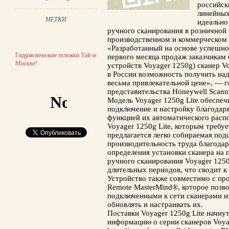
российск
линейных
МЕТКИ
идеально
ручного сканирования в розничной 
производственном и коммерческом 
«Разработанный на основе успешно
Гидравлические тележки Yale в
первого месяца продаж заказчикам 
Москве!
устройств Voyager 1250g) сканер V
в России возможность получить на
весьма привлекательной цене», — г
представительства Honeywell Scanni
Модель Voyager 1250g Lite обеспе
подключение и настройку благодар
функцией их автоматического распо
Voyager 1250g Lite, которым требу
предлагается легко собираемая под
производительность труда благода
определения установки сканера на 
ручного сканирования Voyager 1250g
длительных периодов, что сводит 
Устройство также совместимо с п
Remote MasterMind®, которое позв
подключенными к сети сканерами из
обновлять и настраивать их.
Поставки Voyager 1250g Lite начну
информацию о серии сканеров Voya