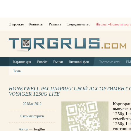
О проекте
Контакты
Реклама
Сотрудничество
Журнал «Новости торг
Картина дня
Ритейл
Рынки
Внешний фон
Торговые сети
F
Темы:
HONEYWELL РАСШИРЯЕТ СВОЙ АССОРТИМЕНТ 
VOYAGER 1250G LITE
Корпорац
29 Мая 2012
выпуске 
1250g Li
0 комментариев
семейств
1250g Li
соотноше
Автор —
TorgRus