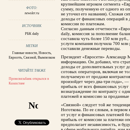
крупнейшим игроком сегмента «Евр
ФОТО:
сумму, полученную от одного из о
newsler.ru
не уточил его названия). Схожая си
доходы от финансовых операций в 
комиссии по платежам.
ИСТОЧНИК
Согласно данным отчетности «Евро
daily, комиссия за пополнение бала
РБК daily
составила чуть более 150 млн руб.,
услуги компания получила 700 млн 
МЕТКИ
составили денежные переводы.
Главные новости
,
Новость
,
Президент «Евросети» Александр М
Евросеть
,
Связной
,
Вымпелком
информацию. Он добавил, что стра
доходы от дополнительных услуг д
ЧИТАЙТЕ ТАКЖЕ
сотовых операторов, включая не то
получаемую от продажи контрактов
Промсвязьбанк открылся в
произойдет через два-три года», — 
Казахстане
прибыль от всех финансовых услуг
вознаграждение по контракту с одн
платежей и комиссию за проданные
«Связной» следует той же тенденци
Ноготкова. По ее словам, в первом 
от услуг и финансовых платежей бо
прибыль от комиссии за платежи оп
предполагает независимость, и бу
в сфере мобильного ритейла, нам в