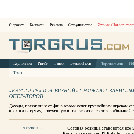
О проекте
Контакты
Реклама
Сотрудничество
Журнал «Новости торг
Картина дня
Ритейл
Рынки
Внешний фон
Торговые сети
F
Темы:
«ЕВРОСЕТЬ» И «СВЯЗНОЙ» СНИЖАЮТ ЗАВИСИ
ОПЕРАТОРОВ
Доходы, полученные от финансовых услуг крупнейшим игроком сег
превысили сумму, полученную от одного из операторов «большой 
Сотовая розница становится все 
5 Июня 2012
Как стало известно РБК daily, дох