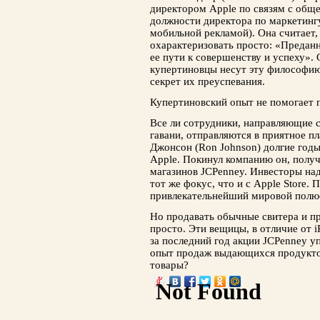
директором Apple по связям с обще
должности директора по маркетингу
мобильной рекламой). Она считает,
охарактеризовать просто: «Предан
ее пути к совершенству и успеху».
купертиновцы несут эту философию
секрет их преуспевания.
Купертиновский опыт не помогает 
Все ли сотрудники, направляющие с
гавани, отправляются в приятное пл
Джонсон (Ron Johnson) долгие год
Apple. Покинул компанию он, получ
магазинов JCPenney. Инвесторы над
тот же фокус, что и с Apple Store. 
привлекательнейший мировой полюс
Но продавать обычные свитера и пр
просто. Эти вещицы, в отличие от i
за последний год акции JCPenney уп
опыт продаж выдающихся продуктов
товары?