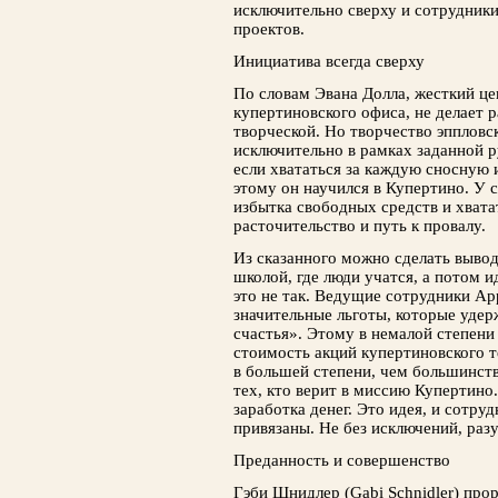
исключительно сверху и сотрудник
проектов.
Инициатива всегда сверху
По словам Эвана Долла, жесткий це
купертиновского офиса, не делает 
творческой. Но творчество эппловс
исключительно в рамках заданной р
если хвататься за каждую сносную 
этому он научился в Купертино. У 
избытка свободных средств и хвата
расточительство и путь к провалу.
Из сказанного можно сделать вывод 
школой, где люди учатся, а потом 
это не так. Ведущие сотрудники Ap
значительные льготы, которые уде
счастья». Этому в немалой степени
стоимость акций купертиновского т
в большей степени, чем большинст
тех, кто верит в миссию Купертино.
заработка денег. Это идея, и сотру
привязаны. Не без исключений, раз
Преданность и совершенство
Гэби Шнидлер (Gabi Schnidler) про