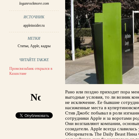
loganrockmore.com
ИСТОЧНИК
appleinsider.ru
МЕТКИ
Статьи
,
Apple
,
кадры
ЧИТАЙТЕ ТАКЖЕ
Промсвязьбанк открылся в
Казахстане
Рано или поздно приходит пора мен
выгодные условия, то ли возник кон
не исключение. Ее бывшие сотрудн
насиженные места в купертиновском
Стив Джобс побывал в роли изгнан
сотрудники Apple и за воротами ро
Они возглавляют компании, основы
созидатели. Apple всегда славилас
Обозреватель The Daily Beast Нина 