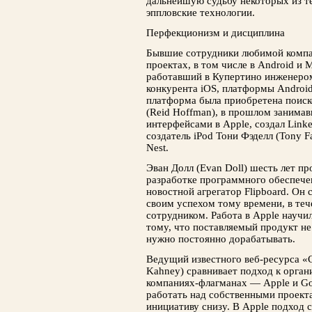
дальнейшую судьбу некоторых из те
эппловские технологии.
Перфекционизм и дисциплина
Бывшие сотрудники любимой компа
проектах, в том числе в Android и 
работавший в Купертино инженером
конкурента iOS, платформы Android
платформа была приобретена поис
(Reid Hoffman), в прошлом занима
интерфейсами в Apple, создал Linke
создатель iPod Тони Фэделл (Tony 
Nest.
Эван Долл (Evan Doll) шесть лет п
разработке программного обеспече
новостной агрегатор Flipboard. Он 
своим успехом тому времени, в теч
сотрудником. Работа в Apple научи
тому, что поставляемый продукт не
нужно постоянно дорабатывать.
Ведущий известного веб-ресурса «C
Kahney) сравнивает подход к орган
компаниях-флагманах — Apple и Go
работать над собственными проект
инициативу снизу. В Apple подход 