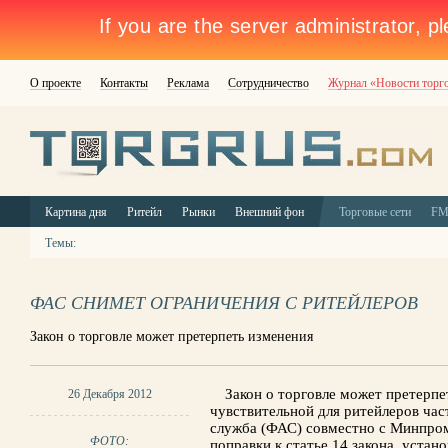
О проекте
Контакты
Реклама
Сотрудничество
Журнал «Новости торг
Картина дня
Ритейл
Рынки
Внешний фон
Торговые сети
F
Темы:
ФАС СНИМЕТ ОГРАНИЧЕНИЯ С РИТЕЙЛЕРОВ
Закон о торговле может претерпеть изменения
Закон о торговле может претерпе
26 Декабря 2012
чувствительной для ритейлеров ча
служба (ФАС) совместно с Минпром
ФОТО:
поправки к статье 14 закона, уста