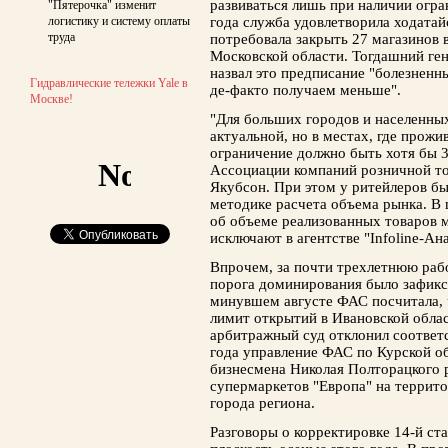
развиваться лишь при наличии огра
"Пятерочка" изменит
логистику и систему оплаты
года служба удовлетворила ходатай
труда
потребовала закрыть 27 магазинов
Московской области. Тогдашний ге
назвал это предписание "болезненн
Гидравлические тележки Yale в
де-факто получаем меньше".
Москве!
"Для больших городов и населенны
актуальной, но в местах, где прожи
ограничение должно быть хотя бы 3
Ассоциации компаний розничной то
Якубсон. При этом у ритейлеров б
методике расчета объема рынка. В
об объеме реализованных товаров 
исключают в агентстве "Infoline-Ан
Впрочем, за почти трехлетнюю раб
порога доминирования было зафикси
минувшем августе ФАС посчитала,
лимит открытий в Ивановской облас
арбитражный суд отклонил соответ
года управление ФАС по Курской о
бизнесмена Николая Полторацкого 
супермаркетов "Европа" на террито
города региона.
Разговоры о корректировке 14-й ст