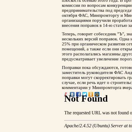
плоскость осенью этого года. В пр
комиссии по вопросам конкуренции 
предпринимательства под председа
октября ФАС, Минпромторгу и Мин
организациями поручили проработа
внесения поправок в 14-ю статью за
Теперь, говорит собеседник "Ъ", зн
нескольких версий поправок. Одна 
25% при органическом развитии се
помещений, а также если они откры
этого располагались магазины друг
предусматривает увеличение порог
Поправки пока обсуждаются, готово
заместитель руководителя ФАС Анд
поправки могут скорректировать г
случае, если речь идет о строитель
комментарии у Минпромторга вчера