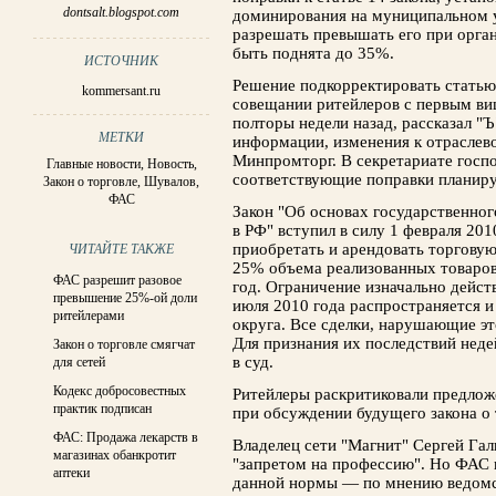
dontsalt.blogspot.com
доминирования на муниципальном у
разрешать превышать его при орган
быть поднята до 35%.
ИСТОЧНИК
Решение подкорректировать статью 
kommersant.ru
совещании ритейлеров с первым в
полторы недели назад, рассказал "Ъ
МЕТКИ
информации, изменения к отраслев
Минпромторг. В секретариате госп
Главные новости
,
Новость
,
соответствующие поправки планируе
Закон о торговле
,
Шувалов
,
ФАС
Закон "Об основах государственног
в РФ" вступил в силу 1 февраля 201
приобретать и арендовать торговую
ЧИТАЙТЕ ТАКЖЕ
25% объема реализованных товаро
ФАС разрешит разовое
год. Ограничение изначально действ
превышение 25%-ой доли
июля 2010 года распространяется 
ритейлерами
округа. Все сделки, нарушающие э
Для признания их последствий нед
Закон о торговле смягчат
в суд.
для сетей
Кодекс добросовестных
Ритейлеры раскритиковали предло
практик подписан
при обсуждении будущего закона о 
ФАС: Продажа лекарств в
Владелец сети "Магнит" Сергей Гал
магазинах обанкротит
"запретом на профессию". Но ФАС в
аптеки
данной нормы — по мнению ведомст