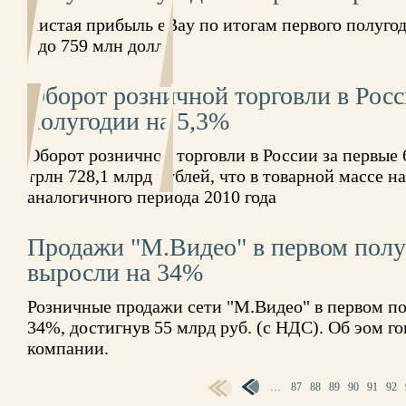
Чистая прибыль eBay по итогам первого полугод
- до 759 млн долл.
Оборот розничной торговли в Росс
полугодии на 5,3%
Оборот розничной торговли в России за первые 6
трлн 728,1 млрд рублей, что в товарной массе н
аналогичного периода 2010 года
Продажи "М.Видео" в первом полу
выросли на 34%
Розничные продажи сети "М.Видео" в первом по
34%, достигнув 55 млрд руб. (с НДС). Об эом г
компании.
…
87
88
89
90
91
92
СТРАНИЦЫ