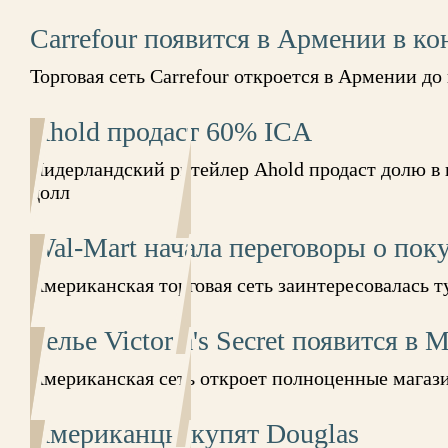
Carrefour появится в Армении в ко
Торговая сеть Carrefour откроется в Армении до 
Ahold продаст 60% ICA
Нидерландский ритейлер Ahold продаст долю в ш
долл
Wal-Mart начала переговоры о пок
Американская торговая сеть заинтересовалась 
Белье Victoria's Secret появится в 
Американская сеть откроет полноценные магази
Американцы купят Douglas