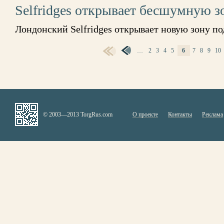
Selfridges открывает бесшумную з
Лондонский Selfridges открывает новую зону по
…
2
3
4
5
6
7
8
9
10
СТРАНИЦЫ
© 2003—2013 TorgRus.com
О проекте
Контакты
Реклама