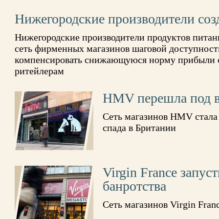
Нижегородские производители соз
Нижегородские производители продуктов питани
сеть фирменных магазинов шаговой доступности
компенсировать снижающуюся норму прибыли о
ритейлерам
HMV перешла под в
Сеть магазинов HMV стала
спада в Британии
Virgin France запус
банротства
Сеть магазинов Virgin Fran