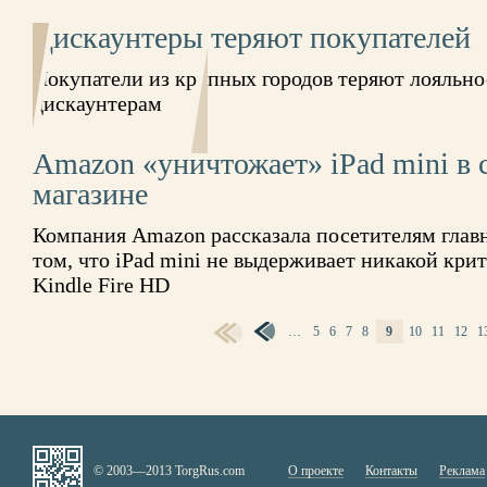
Дискаунтеры теряют покупателей
Покупатели из крупных городов теряют лояльно
дискаунтерам
Amazon «уничтожает» iPad mini в 
магазине
Компания Amazon рассказала посетителям главн
том, что iPad mini не выдерживает никакой кри
Kindle Fire HD
…
5
6
7
8
9
10
11
12
1
СТРАНИЦЫ
© 2003—2013 TorgRus.com
О проекте
Контакты
Реклама