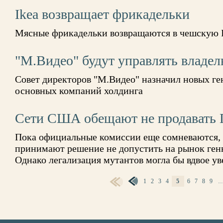
Ikea возвращает фрикадельки
Мясные фрикадельки возвращаются в чешскую 
"М.Видео" будут управлять владе
Совет директоров "М.Видео" назначил новых ге
основных компаний холдинга
Сети США обещают не продавать
Пока официальные комиссии еще сомневаются, 
принимают решение не допустить на рынок ге
Однако легализация мутантов могла бы вдвое у
1
2
3
4
5
6
7
8
9
СТРАНИЦЫ