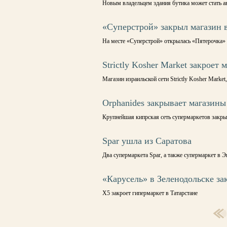
Новым владельцем здания бутика может стать а
«Суперстрой» закрыл магазин 
На месте «Суперстрой» открылась «Пятерочка»
Strictly Kosher Market закроет
Магазин израильской сети Strictly Kosher Market
Orphanides закрывает магазины 
Крупнейшая кипрская сеть супермаркетов закры
Spar ушла из Саратова
Два супермаркета Spar, а также супермаркет в Э
«Карусель» в Зеленодольске за
X5 закроет гипермаркет в Татарстане
СТРАНИЦЫ