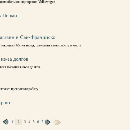
втомобильная корпорация Volkswagen
в Перми
 магазин в Сан-Франциско
, открытый 65 лет назад, прекратит свою работу в марте
из-за долгов
вает магазины из-за долгов
нгельсе прекратили работу
кроют
1
2
3
4
5
6
7