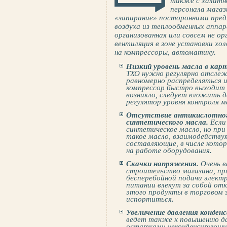
также с халатн
персонала магаз
«запирание» посторонними пред
воздуха из теплообменных аппар
организованная или совсем не о
вентиляция в зоне установки хо
на компрессоры, автоматику.
Низкий уровень масла в кар
ТХО нужно регулярно отслеж
равномерно распределяться и
компрессор быстро выходит 
возникло, следует вложить де
регулятор уровня контроля м
Отсутствие антикислотног
синтетического масла.
Если
синтетическое масло, но при
такое масло, взаимодействуя
составляющие, в числе котор
на работе оборудования.
Скачки напряжения.
Очень в
строительство магазина, пр
бесперебойной подачи элект
питании влекут за собой отк
этого продукты в торговом 
испортиться.
Увеличение давления конденс
ведет также к повышению да
остатками неконденсирующи