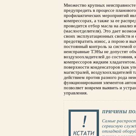
Множество крупных неисправносте
предупредить в процессе плановог
профилактических мероприятий явля
компрессорах, а также за ее распр
проводится отбор масла на анализ 
(маслоотделителя). Это дает возм
своих эксплуатационных свойств и
предотвратить износ, а порою и вы
постоянный контроль за системой 
неисправные ТЭНы не допустят об
воздухоохладителей до состояния, 
компрессоров жидким хладагентом.
поверхности конденсаторов (как у
магистралей, воздухоохладителей 
действием против разного рода неи
функционирования элементов автома
позволяет вовремя выявить и устра
управления.
ПРИЧИНЫ ПО
Самые распрост
сервисную служб
отладкой оборуд