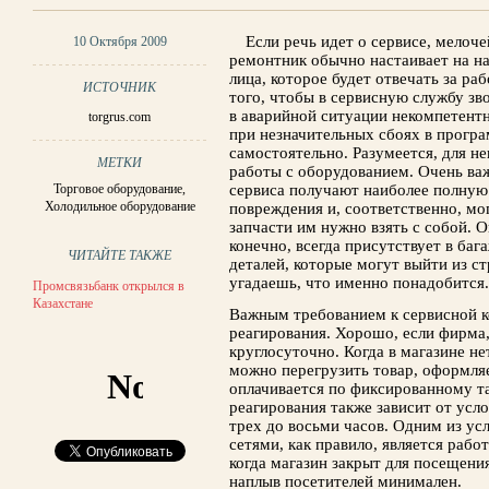
Если речь идет о сервисе, мелоче
10 Октября 2009
ремонтник обычно настаивает на н
лица, которое будет отвечать за ра
ИСТОЧНИК
того, чтобы в сервисную службу зв
в аварийной ситуации некомпетентн
torgrus.com
при незначительных сбоях в програ
самостоятельно. Разумеется, для н
МЕТКИ
работы с оборудованием. Очень важ
Торговое оборудование
,
сервиса получают наиболее полную
Холодильное оборудование
повреждения и, соответственно, мо
запчасти им нужно взять с собой. 
конечно, всегда присутствует в ба
ЧИТАЙТЕ ТАКЖЕ
деталей, которые могут выйти из ст
угадаешь, что именно понадобится.
Промсвязьбанк открылся в
Казахстане
Важным требованием к сервисной к
реагирования. Хорошо, если фирма,
круглосуточно. Когда в магазине н
можно перегрузить товар, оформля
оплачивается по фиксированному т
реагирования также зависит от усл
трех до восьми часов. Одним из у
сетями, как правило, является рабо
когда магазин закрыт для посещения
наплыв посетителей минимален.