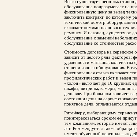
Всего существует несколько типов 
обслуживание подразумевает на пр
фиксированную цену за выезд техн
заключить контракт, по которому ра
технический осмотр оборудования к
включает помимо планового технич
ремонту. И наконец, существуют д
обслуживание с заменой небольших 
обслуживание со стоимостью расхо
Стоимость договора на сервисное 
зависит от целого ряда факторов: 
удаленности магазина, количества е
степени износа оборудования. В сл
фиксированная ставка включает ст
профилактических работ и выезд п
«холод» включает до 10 крупных е
шкафы, витрины, камеры, машины, 
дешевле. При большом количестве 
состоянии цены на сервис снижаютс
понятное дело, оплачиваются отдел
Ритейлеру, выбирающему сервисну
поинтересоваться сроком её присут
тем компаниям, которые имеют лиц
лет. Рекомендуется также обращать
имеют обученный персонал – людей