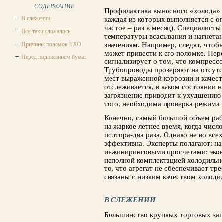
СОДЕРЖАНИЕ
Профилактика выносного «холода» 
В слежении
каждая из которых выполняется с 
частое – раз в месяц). Специалисты
Все-таки сломалось
температуры всасывания и нагнета
Причины поломок ТХО
значениям. Например, следят, чтобы
может привести к его поломке. Пер
Перед подписанием бумаг
сигнализирует о том, что компресс
Трубопроводы проверяют на отсутс
мест выраженной коррозии и качест
отслеживается, в каком состоянии 
загрязнение приводит к ухудшению
того, необходима проверка режима 
Конечно, самый большой объем раб
на жаркое летнее время, когда числ
полтора-два раза. Однако не во вс
эффективна. Эксперты полагают: н
инжиниринговыми просчетами: эко
неполной комплектацией холодильн
то, что агрегат не обеспечивает 
связаны с низким качеством холоди
В СЛЕЖЕНИИ
Большинство крупных торговых зап