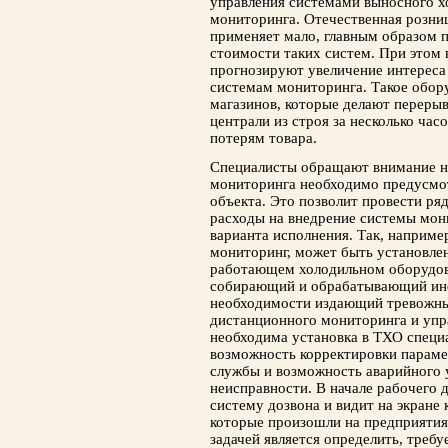
управления системами выносного 
мониторинга. Отечественная розни
применяет мало, главным образом 
стоимости таких систем. При этом
прогнозируют увеличение интереса 
системам мониторинга. Такое обор
магазинов, которые делают перерыв
централи из строя за несколько час
потерям товара.
Специалисты обращают внимание на
мониторинга необходимо предусмот
объекта. Это позволит провести ря
расходы на внедрение системы мон
варианта исполнения. Так, наприме
мониторинг, может быть установлен
работающем холодильном оборудова
собирающий и обрабатывающий инф
необходимости издающий тревожны
дистанционного мониторинга и уп
необходима установка в ТХО специ
возможность корректировки параме
службы и возможность аварийного 
неисправности. В начале рабочего 
систему дозвона и видит на экране 
которые произошли на предприятиях
задачей является определить, требу