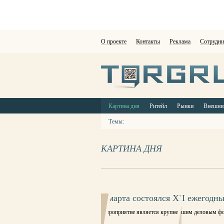
О проекте
Контакты
Реклама
Сотрудни
Картина дня
Ритейл
Рынки
Внешни
Темы:
КАРТИНА ДНЯ
3 марта состоялся XII ежегодн
Мероприятие является крупнейшим деловым фор