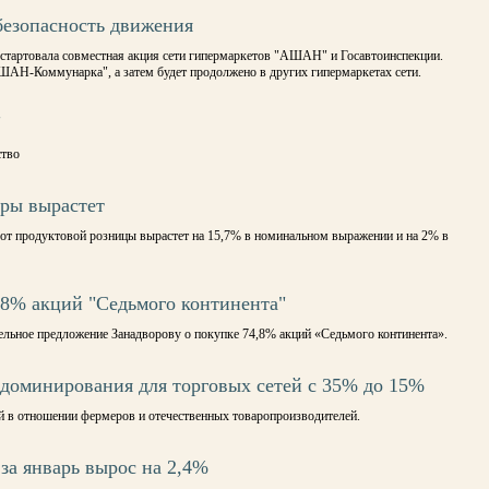
езопасность движения
стартовала совместная акция сети гипермаркетов "АШАН" и Госавтоинспекции.
ШАН-Коммунарка", а затем будет продолжено в других гипермаркетах сети.
"
ство
ары вырастет
орот продуктовой розницы вырастет на 15,7% в номинальном выражении и на 2% в
,8% акций "Седьмого континента"
льное предложение Занадворову о покупке 74,8% акций «Седьмого континента».
 доминирования для торговых сетей с 35% до 15%
й в отношении фермеров и отечественных товаропроизводителей.
за январь вырос на 2,4%