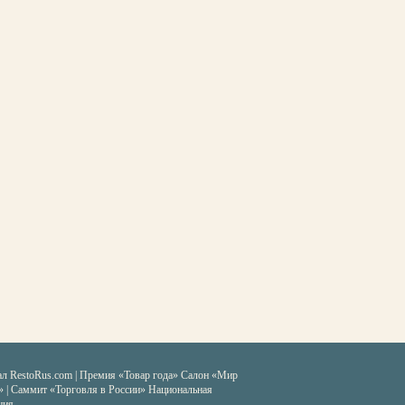
ал RestoRus.com
|
Премия «Товар года»
Салон «Мир
» | Саммит «Торговля в России»
Национальная
ция