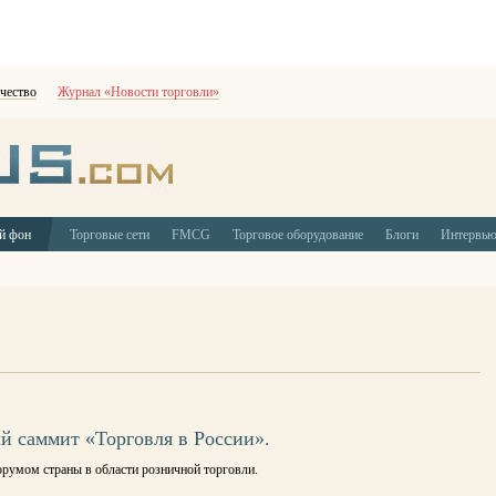
чество
Журнал «Новости торговли»
й фон
Торговые сети
FMCG
Торговое оборудование
Блоги
Интервь
ый саммит «Торговля в России».
умом страны в области розничной торговли.