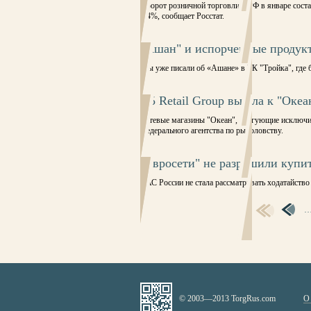
Оборот розничной торговли в РФ в январе состав
2,4%, сообщает Росстат.
"Ашан" и испорченные продукт
Мы уже писали об «Ашане» в ТК "Тройка", где
X5 Retail Group вышла к "Океа
Сетевые магазины "Океан", торгующие исключит
Федерального агентства по рыболовству.
"Евросети" не разрешили купит
ФАС России не стала рассматривать ходатайство
СТРАНИЦЫ
© 2003—2013 TorgRus.com
О