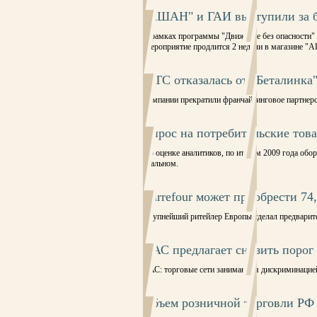
"АШАН" и ГАИ выступили за б
В рамках программы "Движение без опасности" 
Мероприятие продлится 2 недели в магазине "А
МТС отказалась от "Беталинка
Компании прекратили франчайзинговое партнер
Спрос на потребительские тов
По оценке аналитиков, по итогам 2009 года об
реальном.
Carrefour может приобрести 74
Крупнейший ритейлер Европы сделал предварите
ФАС предлагает снизить порог
ФАС: торговые сети занимаются дискриминацие
Объем розничной торговли РФ 