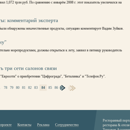
ил 1,072 трлн руб. По сравнению с январём 2008 г. этот показатель увеличился на
ы: комментарий эксперта
 были обнаружены некачественные продукты, ситуацию комментирует Вадим Зуйков.
ну"
ельно морепродуктами, должны открыться к лету, заявил в пятницу руководитель
ь три сети салонов связи
 "Евросети" о приобретении "Цифрограда", "Беталинка" и "Телефон.Ру".
…
78
79
80
81
82
83
84
85
86
Ресторанный порт
 проекте
Контакты
Реклама
Сотрудничество
ресторана & отеля
Торговая Ассоциа