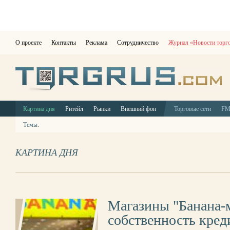
О проекте
Контакты
Реклама
Сотрудничество
Журнал «Новости торг
Картина дня
Ритейл
Рынки
Внешний фон
Торговые сети
F
Темы:
КАРТИНА ДНЯ
Магазины "Банана-м
собственность кред