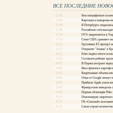
ВСЕ ПОСЛЕДНИЕ НОВО
12:06
Ikea оштрафовали за ко
12:04
Картошка и макароны не
11:58
В Петербурге открылись
11:56
Российские сети выходя
11:54
OVS закрепляется в Ук
11:53
Сенат США уравняет он
11:51
Грузовики Х5 проедут 
14:13
Открытие "Ашана" в Кра
14:12
Enter подвел итоги за кв
14:10
Составлен рейтинг круп
14:07
В Перми построят перв
14:06
Ввоз финского картофел
14:05
Квартальные объемы вво
14:04
Очки от Google начнут п
14:02
Прибыль Apple упала впе
22:04
Французские виноделы с
22:03
Первые облигации Nike 
21:55
Пенсионерам запретили в
21:53
ГК «Связной» возглави
21:51
Canon утроит количеств