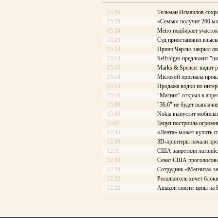
15:26
Тельман Исмаилов сохра
15:24
«Семья» получит 200 мл
15:24
Metro подбирает участок
15:23
Суд приостановил взыска
15:18
Принц Чарльз закрыл о
15:18
Selfridges предложит "ш
15:16
Marks & Spencer видит 
15:14
Microsoft признала про
15:13
Продажа водки по интер
15:10
"Магнит" открыл в апре
15:09
"36,6" не будет выплачи
15:08
Nokia выпустит мобильны
15:07
Target построила огром
12:35
«Лента» может купить с
12:34
3D-принтеры начали про
12:31
США запретили латвийс
12:28
Сенат США проголосовал
12:24
Сотрудник «Магнита» за
12:23
Росалкоголь хочет блоки
12:22
Amazon снизит цены на 