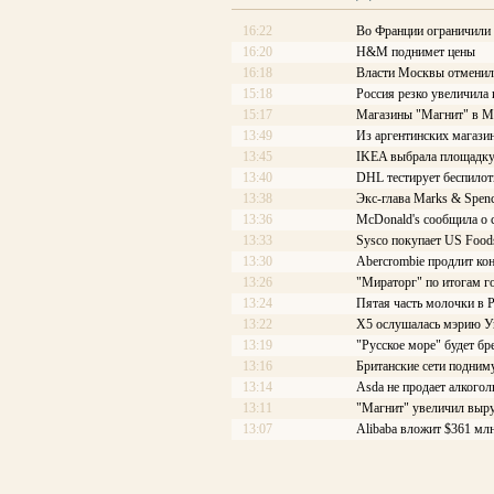
16:22
Во Франции ограничили
16:20
H&M поднимет цены
16:18
Власти Москвы отменили
15:18
Россия резко увеличила
15:17
Магазины "Магнит" в М
13:49
Из аргентинских магази
13:45
IKEA выбрала площадку
13:40
DHL тестирует беспило
13:38
Экс-глава Marks & Spenc
13:36
McDonald's сообщила о
13:33
Sysco покупает US Food
13:30
Abercrombie продлит ко
13:26
"Мираторг" по итогам го
13:24
Пятая часть молочки в 
13:22
X5 ослушалась мэрию У
13:19
"Русское море" будет б
13:16
Британские сети подним
13:14
Asda не продает алкогол
13:11
"Магнит" увеличил выру
13:07
Alibaba вложит $361 млн