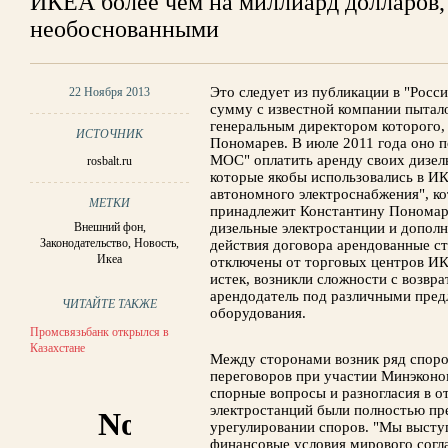
ИКЕА более чем на миллиард долларов,
необоснованными
Это следует из публикации в "Росси
22 Ноября 2013
сумму с известной компании пытало
генеральным директором которого,
ИСТОЧНИК
Пономарев. В июле 2011 года оно 
МОС" оплатить аренду своих дизель
rosbalt.ru
которыe якобы использовались в И
автономного электроснабжения", к
МЕТКИ
принадлежит Константину Пономар
Внешний фон
,
дизельные электростанции и допол
Законодательство
,
Новость
,
действия договора арендованные с
Икеа
отключены от торговых центров ИК
истек, возникли сложности с возвр
арендодатель под различными предл
ЧИТАЙТЕ ТАКЖЕ
оборудования.
Промсвязьбанк открылся в
Казахстане
Между сторонами возник ряд споро
переговоров при участии Минэконом
спорные вопросы и разногласия в 
электростанций были полностью п
урегулировании споров. "Мы выступ
финансовые условия мирового согл