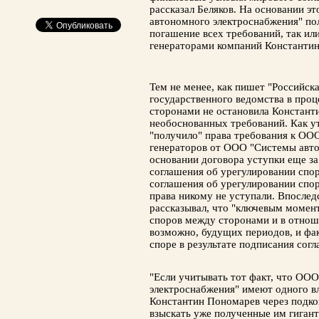
рассказал Беляков. На основании 
автономного электроснабжения" п
погашение всех требований, так ил
генераторами компаний Константи
Тем не менее, как пишет "Российска
государственного ведомства в проц
сторонами не остановила Констант
необоснованных требований. Как у
"получило" права требования к О
генераторов от ООО "Системы авто
основании договора уступки еще з
соглашения об урегулировании спо
соглашения об урегулировании спор
права никому не уступали. Впослед
рассказывал, что "ключевым момент
споров между сторонами и в отнош
возможно, будущих периодов, и фак
споре в результате подписания согл
"Если учитывать тот факт, что ОО
электроснабжения" имеют одного вл
Константин Пономарев через подко
взыскать уже полученные им гиган