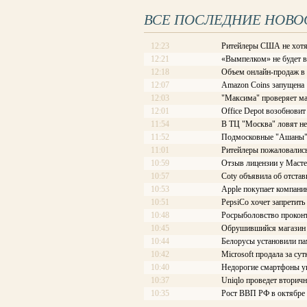
ВСЕ ПОСЛЕДНИЕ НОВО
12:23
Ритейлеры США не хотя
12:21
«Вымпелком» не будет 
12:18
Объем онлайн-продаж в
12:07
Amazon Coins запущена
12:03
"Максима" проверяет ма
12:01
Office Depot возобновит
11:54
В ТЦ "Москва" ловят не
11:52
Подмосковные "Ашаны" 
11:01
Ритейлеры пожаловались
10:59
Отзыв лицензии у Масте
10:57
Coty объявила об отстав
10:53
Apple покупает компани
10:51
PepsiCo хочет запретить
10:48
Росрыболовство проконт
10:45
Обрушившийся магазин 
10:44
Белорусы установили па
10:42
Microsoft продала за су
10:40
Недорогие смартфоны ук
10:37
Uniqlo проведет вторич
10:35
Рост ВВП РФ в октябре 