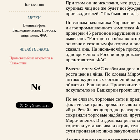
При этом он не исключил, что ряд 
itar-tass.com
куриных яиц все же будет возбужден
производителей. "Так было всегда", 
МЕТКИ
По словам начальника Управления
Внешний фон
,
и агропромышленного комплекса Ф
Законодательство
,
Новость
,
проверки 45 регионов нарушения а
яйца
,
цены
,
ФАС
выявлено. "Рост цен на яйца во вто
основном сезонным фактором и рос
сказала она. На июнь-ноябрь приход
ЧИТАЙТЕ ТАКЖЕ
одновременно в России подорожали 
Промсвязьбанк открылся в
представитель ФАС.
Казахстане
Вместе с тем ФАС возбудила дела в
роста цен на яйца. По словам Миро
антиконкурентных соглашений на р
области и Башкирии. Производител
покупателю из Башкирии грозят шт
По ее словам, торговые сети и пре
фактически транслировали в своих 
яйца. Ретейл неоднородно реагирова
сохраняли торговые надбавки, друг
Мирочиненко. В отдельных региона
торговли устанавливали отрицатель
сути продавая их ниже закупочной 