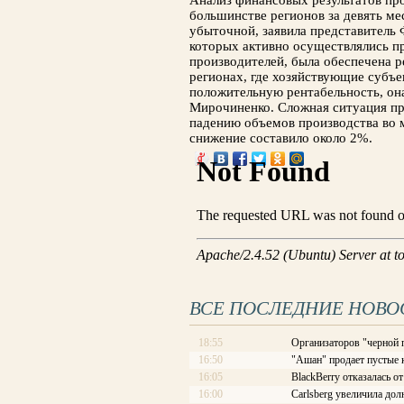
Анализ финансовых результатов про
большинстве регионов за девять ме
убыточной, заявила представитель 
которых активно осуществлялись 
производителей, была обеспечена ре
регионах, где хозяйствующие субъе
положительную рентабельность, она
Мирочиненко. Сложная ситуация пр
падению объемов производства во м
снижение составило около 2%.
ВСЕ ПОСЛЕДНИЕ НОВО
18:55
Организаторов "черной 
16:50
"Ашан" продает пустые 
16:05
BlackBerry отказалась о
16:00
Carlsberg увеличила дол