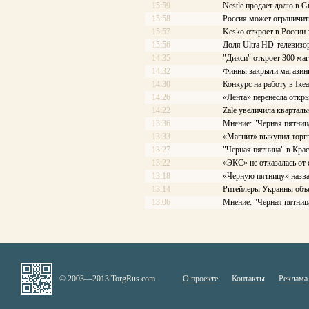
15:59
Nestle продает долю в G
15:58
Россия может ограничит
15:57
Kesko откроет в России 
15:56
Доля Ultra HD-телевизо
14:35
"Дикси" откроет 300 маг
14:32
Финны закрыли магазины
14:30
Конкурс на работу в Ike
14:26
«Лента» перенесла откр
14:22
Zale увеличила квартал
13:36
Мнение: "Черная пятница
13:33
«Магнит» выкупил торг
13:27
"Черная пятница" в Кра
13:22
«ЭКС» не отказалась от 
13:18
«Черную пятницу» назва
13:14
Ритейлеры Украины объ
13:06
Мнение: "Черная пятниц
© 2003—2013 TorgRus.com
О проекте
Контакты
Реклама