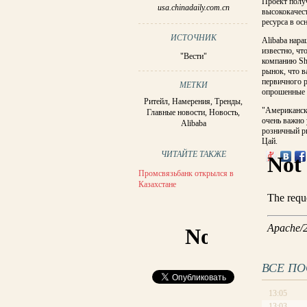
Проект получ
usa.chinadaily.com.cn
высококачес
ресурса в ос
ИСТОЧНИК
Alibaba нара
известно, чт
"Вести"
компанию Sho
рынок, что в
первичного р
МЕТКИ
опрошенные 
Ритейл
,
Намерения
,
Тренды
,
"Американск
Главные новости
,
Новость
,
очень важно 
Alibaba
розничный ры
Цай.
ЧИТАЙТЕ ТАКЖЕ
Промсвязьбанк открылся в
Казахстане
ВСЕ П
13:05
13:03