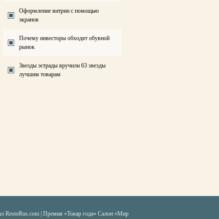
Оформление витрин с помощью
экранов
Почему инвесторы обходят обувной
рынок
Звезды эстрады вручили 63 звезды
лучшим товарам
ал RestoRus.com
|
Премия «Товар года»
Салон «Мир