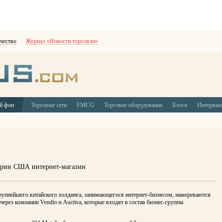
чество
Журнал «Новости торговли»
й фон
Торговые сети
FMCG
Торговое оборудование
Блоги
Интервь
итории США интернет-магазин
упнейшего китайского холдинга, занимающегося интернет-бизнесом, намереваются
через компании Vendio и Auctiva, которые входят в состав бизнес-группы