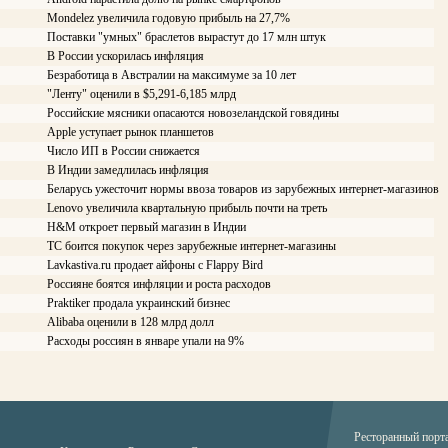
Mondelez увеличила годовую прибыль на 27,7%
Поставки "умных" браслетов вырастут до 17 млн штук
В России ускорилась инфляция
Безработица в Австралии на максимуме за 10 лет
"Ленту" оценили в $5,291-6,185 млрд
Российские мясники опасаются новозеландской говядины
Apple уступает рынок планшетов
Число ИП в России снижается
В Индии замедлилась инфляция
Беларусь ужесточит нормы ввоза товаров из зарубежных интернет-магазинов
Lenovo увеличила квартальную прибыль почти на треть
H&M откроет первый магазин в Индии
ТС боится покупок через зарубежные интернет-магазины
Lavkastiva.ru продает айфоны с Flappy Bird
Россияне боятся инфляции и роста расходов
Praktiker продала украинский бизнес
Alibaba оценили в 128 млрд долл
Расходы россиян в январе упали на 9%
Ресторанный порт