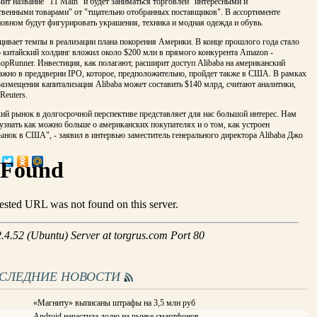
ит название "11 Main" и будет заниматься торговлей "интересными и
твенными товарами" от "тщательно отобранных поставщиков". В ассортименте
новном будут фигурировать украшения, техника и модная одежда и обувь.
щивает темпы в реализации плана покорения Америки. В конце прошлого года стало
о китайский холдинг вложил около $200 млн в прямого конкурента Amazon -
pRunner. Инвестиция, как полагают, расширит доступ Alibaba на американский
ажно в преддверии IPO, которое, предположительно, пройдет также в США. В рамках
азмещения капитализация Alibaba может составить $140 млрд, считают аналитики,
Reuters.
ий рынок в долгосрочной перспективе представляет для нас большой интерес. Нам
узнать как можно больше о американских покупателях и о том, как устроен
нок в США", - заявил в интервью заместитель генерального директора Alibaba Джо
ОСЛЕДНИЕ НОВОСТИ
«Магниту» выписаны штрафы на 3,5 млн руб
Android нарастила долю на рынке смартфонов