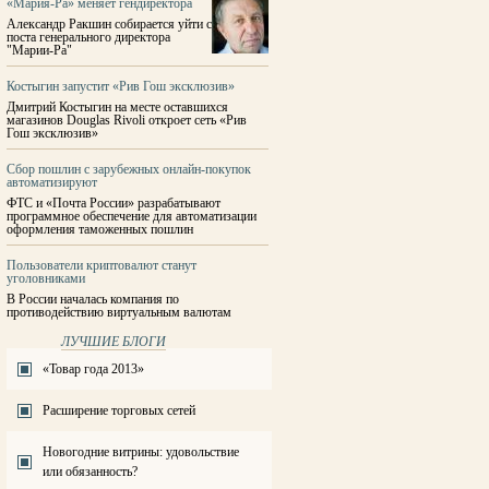
«Мария-Ра» меняет гендиректора
Александр Ракшин собирается уйти с
поста генерального директора
"Марии-Ра"
Костыгин запустит «Рив Гош эксклюзив»
Дмитрий Костыгин на месте оставшихся
магазинов Douglas Rivoli откроет сеть «Рив
Гош эксклюзив»
Сбор пошлин с зарубежных онлайн-покупок
автоматизируют
ФТС и «Почта России» разрабатывают
программное обеспечение для автоматизации
оформления таможенных пошлин
Пользователи криптовалют станут
уголовниками
В России началась компания по
противодействию виртуальным валютам
ЛУЧШИЕ БЛОГИ
«Товар года 2013»
Расширение торговых сетей
Новогодние витрины: удовольствие
или обязанность?