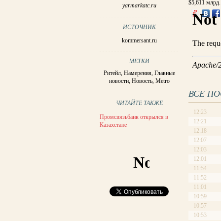
$5,611 млрд.
yarmarkatc.ru
ИСТОЧНИК
kommersant.ru
МЕТКИ
Ритейл
,
Намерения
,
Главные
новости
,
Новость
,
Metro
ВСЕ П
ЧИТАЙТЕ ТАКЖЕ
12:23
Промсвязьбанк открылся в
12:21
Казахстане
12:18
12:07
12:03
12:01
11:54
11:52
11:01
10:59
10:57
10:53