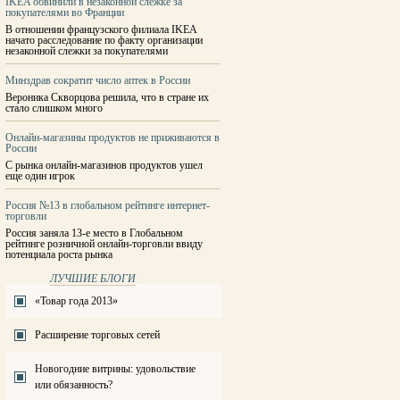
IKEA обвинили в незаконной слежке за
покупателями во Франции
В отношении французского филиала IKEA
начато расследование по факту организации
незаконной слежки за покупателями
Минздрав сократит число аптек в России
Вероника Скворцова решила, что в стране их
стало слишком много
Онлайн-магазины продуктов не приживаются в
России
С рынка онлайн-магазинов продуктов ушел
еще один игрок
Россия №13 в глобальном рейтинге интернет-
торговли
Россия заняла 13-е место в Глобальном
рейтинге розничной онлайн-торговли ввиду
потенциала роста рынка
ЛУЧШИЕ БЛОГИ
«Товар года 2013»
Расширение торговых сетей
Новогодние витрины: удовольствие
или обязанность?