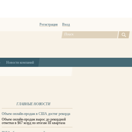
Регистрация
Вход
ю
Новости компаний
ГЛАВНЫЕ НОВОСТИ
Объем онлайн-продаж в США достиг рекорда
Объем онлайн-продаж вырос до рекордной
отметки в $67 млрд по итогам III квартала