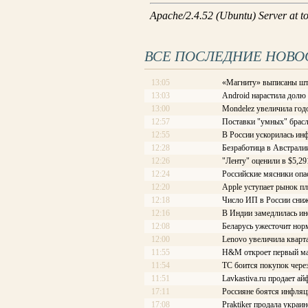
ВСЕ ПОСЛЕДНИЕ НОВО
13:05
«Магниту» выписаны шт
13:03
Android нарастила долю
13:00
Mondelez увеличила год
12:57
Поставки "умных" брасл
12:55
В России ускорилась ин
12:28
Безработица в Австралии
12:26
"Ленту" оценили в $5,29
12:24
Российские мясники опа
12:20
Apple уступает рынок п
12:18
Число ИП в России сниж
12:16
В Индии замедлилась и
12:08
Беларусь ужесточит нор
12:00
Lenovo увеличила кварт
11:55
H&M откроет первый ма
11:54
ТС боится покупок чере
11:51
Lavkastiva.ru продает ай
17:11
Россияне боятся инфляц
17:08
Praktiker продала украи