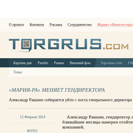
О проекте
Контакты
Реклама
Сотрудничество
Журнал «Новости торг
Картина дня
Ритейл
Рынки
Внешний фон
Торговые сети
F
Темы:
«МАРИЯ-РА» МЕНЯЕТ ГЕНДИРЕКТОРА
Александр Ракшин собирается уйти с поста генерального директора
Александр Ракшин, гендиректор а
12 Февраля 2014
ближайшие месяцы намерен отойти 
компанией.
ФОТО: