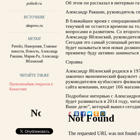
Об этом он рассказал в интервью га
politsib.ru
Александр Ракшин, руководитель се
ИСТОЧНИК
В ближайшее время с операционной
altapress.ru
текучкой не остается времени на т
вопросами и развитием. Со второго
Александр Яблонский, руководитель
МЕТКИ
Сегодня это самый успешный регион
Ритейл
,
Намерения
,
Главные
будет называться моя новая должно
новости
,
Новость
,
Александр
прежнему буду активно заниматься
Ракшин
,
Мария-Ра
,
Александр
Яблонский
Справка
Александр Яблонский родился в 197
ЧИТАЙТЕ ТАКЖЕ
закончил экономический факультет
руководителем кузбасского филиала
Промсвязьбанк открылся в
сайта компании, входит 166 магазин
Казахстане
Подробное интервью с Александром
будет развиваться в 2014 году, чит
Ваше дело”, который вышел сегодня