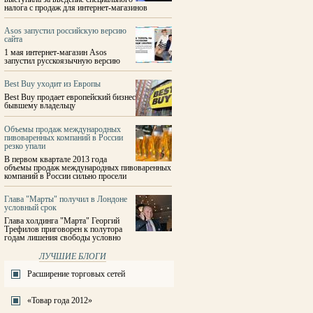
налога с продаж для интернет-магазинов
Asos запустил российскую версию
сайта
1 мая интернет-магазин Asos
запустил русскоязычную версию
Best Buy уходит из Европы
Best Buy продает европейский бизнес
бывшему владельцу
Объемы продаж международных
пивоваренных компаний в России
резко упали
В первом квартале 2013 года
объемы продаж международных пивоваренных
компаний в России сильно просели
Глава "Марты" получил в Лондоне
условный срок
Глава холдинга "Марта" Георгий
Трефилов приговорен к полутора
годам лишения свободы условно
ЛУЧШИЕ БЛОГИ
Расширение торговых сетей
«Товар года 2012»