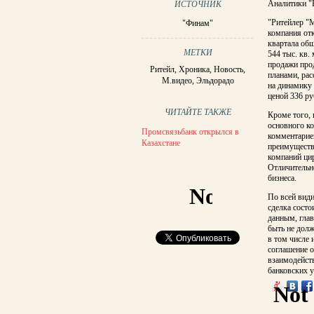
Аналитики "
ИСТОЧНИК
"Ритейлер "
"Финам"
компания отк
квартала общ
МЕТКИ
544 тыс. кв.
продажи прод
Ритейл
,
Хроника
,
Новость
,
планами, ра
М.видео
,
Эльдорадо
на динамику 
ценой 336 ру
ЧИТАЙТЕ ТАКЖЕ
Кроме того, 
основного ко
Промсвязьбанк открылся в
комментариев
Казахстане
преимуществ
компаний цир
Отличительно
бизнеса.
По всей види
сделка состо
данным, глав
быть не дол
в том числе 
соглашение 
взаимодейств
банковских у