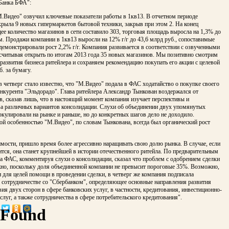
Банка БФА":
М.Видео" озвучил ключевые показатели работы в 1кв13. В отчетном периоде
рыла 9 новых гипермаркетов бытовой техники, закрыв при этом 2. На конец
ее количество магазинов в сети составило 303, торговая площадь выросла на 1,3% до
 м. Продажи компании в 1кв13 выросли на 12% г/г до 43,6 млрд руб., сопоставимые
емонстрировали рост 2,2% г/г. Компания развивается в соответствии с озвученными
ссчитывая открыть по итогам 2013 года 35 новых магазинов. Мы позитивно смотрим
развития бизнеса ритейлера и сохраняем рекомендацию покупать его акции с целевой
б. за бумагу.
в четверг стало известно, что "М.Видео" подала в ФАС ходатайство о покупке своего
нкурента "Эльдорадо". Глава ритейлера Александр Тынкован воздержался от
, сказав лишь, что в настоящий момент компания изучает перспективы и
а различных вариантов консолидации. Слухи об объединении двух упомянутых
кулировали на рынке и раньше, но до конкретных шагов дело не доходило.
й особенностью "М.Видео", по словам Тынкована, всегда был органический рост
мости, пришло время более агрессивно наращивать свою долю рынка. В случае, если
ится, она станет крупнейшей в истории отечественного ритейла. По предварительным
а ФАС, комментируя слухи о консолидации, сказал что проблем с одобрением сделки
жно, поскольку доля объединенной компании не превысит пороговые 35%. Возможно,
и для целей помощи в проведении сделки, в четверг же компания подписала
о сотрудничестве со "Сбербанком", определяющее основные направления развития
ия двух сторон в сфере банковских услуг, в частности, кредитования, инвестиционно-
слуг, а также сотрудничества в сфере потребительского кредитования".