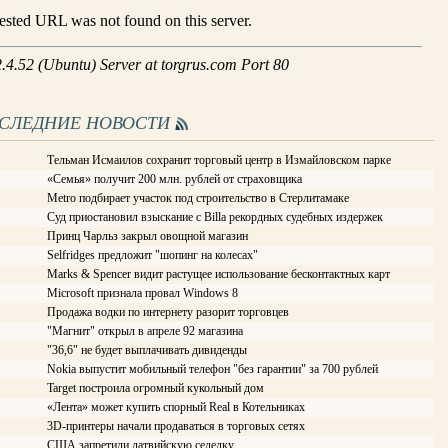
ОСЛЕДНИЕ НОВОСТИ
Тельман Исмаилов сохранит торговый центр в Измайловском парке
«Семья» получит 200 млн. рублей от страховщика
Metro подбирает участок под строительство в Стерлитамаке
Суд приостановил взыскание с Billa рекордных судебных издержек
Принц Чарльз закрыл овощной магазин
Selfridges предложит "шопинг на колесах"
Marks & Spencer видит растущее использование бесконтактных карт
Microsoft признала провал Windows 8
Продажа водки по интернету разорит торговцев
"Магнит" открыл в апреле 92 магазина
"36,6" не будет выплачивать дивиденды
Nokia выпустит мобильный телефон "без гарантии" за 700 рублей
Target построила огромный кукольный дом
«Лента» может купить спорный Real в Котельниках
3D-принтеры начали продаваться в торговых сетях
США запретили латвийскую селедку