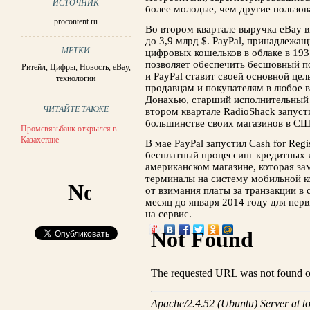
ИСТОЧНИК
более молодые, чем другие пользов
procontent.ru
Во втором квартале выручка eBay 
до 3,9 млрд $. PayPal, принадлежа
МЕТКИ
цифровых кошельков в облаке в 19
позволяет обеспечить бесшовный п
Ритейл
,
Цифры
,
Новость
,
eBay
,
и PayPal ставит своей основной це
технологии
продавцам и покупателям в любое в
Донахью, старший исполнительный 
ЧИТАЙТЕ ТАКЖЕ
втором квартале RadioShack запуст
большинстве своих магазинов в С
Промсвязьбанк открылся в
Казахстане
В мае PayPal запустил Cash for Reg
бесплатный процессинг кредитных и
американском магазине, которая з
терминалы на систему мобильной ко
от взимания платы за транзакции в 
месяц до января 2014 году для пер
на сервис.