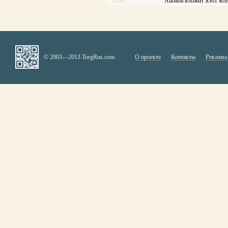
13:07
Alibaba вложит $361 млн
© 2003—2013 TorgRus.com
О проекте
Контакты
Реклама