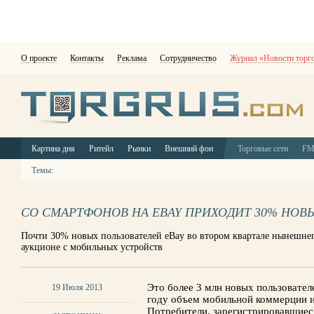
О проекте
Контакты
Реклама
Сотрудничество
Журнал «Новости торг
Картина дня
Ритейл
Рынки
Внешний фон
Торговые сети
F
Темы:
СО СМАРТФОНОВ НА EBAY ПРИХОДИТ 30% НОВ
Почти 30% новых пользователей eBay во втором квартале нынешнего
аукционе с мобильных устройств
Это более 3 млн новых пользователе
19 Июля 2013
году объем мобильной коммерции и
Потребители, зарегистрировавшиес