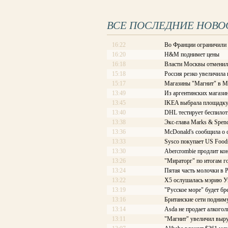
ВСЕ ПОСЛЕДНИЕ НОВО
16:22
Во Франции ограничили
16:20
H&M поднимет цены
16:18
Власти Москвы отменили
15:18
Россия резко увеличила
15:17
Магазины "Магнит" в М
13:49
Из аргентинских магази
13:45
IKEA выбрала площадку
13:40
DHL тестирует беспило
13:38
Экс-глава Marks & Spenc
13:36
McDonald's сообщила о
13:33
Sysco покупает US Food
13:30
Abercrombie продлит ко
13:26
"Мираторг" по итогам го
13:24
Пятая часть молочки в 
13:22
X5 ослушалась мэрию У
13:19
"Русское море" будет б
13:16
Британские сети подним
13:14
Asda не продает алкогол
13:11
"Магнит" увеличил выру