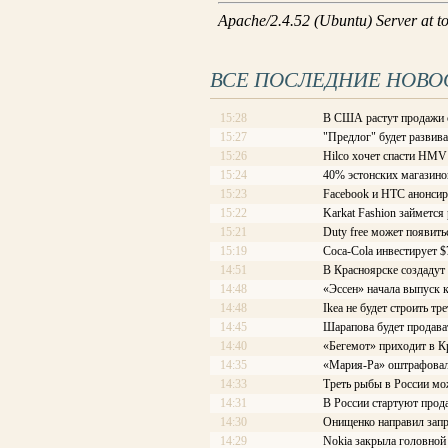
ВСЕ ПОСЛЕДНИЕ НОВО
15:28
В США растут продажи 
15:27
"Предлог" будет развива
15:26
Hilco хочет спасти HMV
15:24
40% эстонских магазино
15:23
Facebook и HTC анонсир
15:22
Karkat Fashion займется
15:21
Duty free может появить
15:19
Coca-Cola инвестирует 
14:51
В Красноярске создадут
14:48
«Эссен» начала выпуск 
14:48
Ikea не будет строить т
14:45
Шарапова будет продава
14:40
«Бегемот» приходит в К
14:35
«Мария-Ра» оштрафовал
14:33
Треть рыбы в России мо
14:31
В России стартуют прод
14:30
Онищенко направил запр
14:29
Nokia закрыла головной