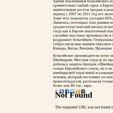
Армия поклонников бельгийского шо
сравнительно слабый спрос в Евро
значительным ростом продаж в разв
период с 2007 по 2011 год его эксп
Азии этот показатель составил 60%
Линкенса, потенциал этих рынков по
среднестатистический китаец потре
тогда как в Европе аналогичный пока
случайно массовое производство в
раздражает бельгийцев. Генеральны
собрал несколько ящиков образцов 
Канады, Китая, Венгрии, Ирландии 
Бельгийские производители хотят п
Швейцарии. Местная отрасль по пр
добилась защиты брендов «Швейцар
только Европейского союза, но и н
швейцарской отраслевой ассоциации
человек, который постоянно отслеж
правообладателя, располагая тольк
более чем 80 тыс. евро.