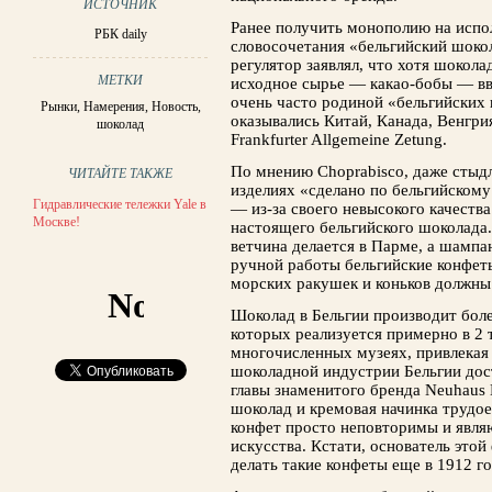
ИСТОЧНИК
Ранее получить монополию на испо
РБК daily
словосочетания «бельгийский шоко
регулятор заявлял, что хотя шокола
МЕТКИ
исходное сырье — какао-бобы — вво
очень часто родиной «бельгийских 
Рынки
,
Намерения
,
Новость
,
оказывались Китай, Канада, Венгри
шоколад
Frankfurter Allgemeine Zetung.
По мнению Choprabisco, даже стыд
ЧИТАЙТЕ ТАКЖЕ
изделиях «сделано по бельгийскому
Гидравлические тележки Yale в
— из-за своего невысокого качест
Москве!
настоящего бельгийского шоколада.
ветчина делается в Парме, а шампа
ручной работы бельгийские конфеты
морских ракушек и коньков должны 
Шоколад в Бельгии производит бол
которых реализуется примерно в 2 
многочисленных музеях, привлекая
шоколадной индустрии Бельгии дос
главы знаменитого бренда Neuhaus
шоколад и кремовая начинка трудо
конфет просто неповторимы и явл
искусства. Кстати, основатель эт
делать такие конфеты еще в 1912 го