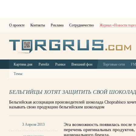
О проекте
Контакты
Реклама
Сотрудничество
Журнал «Новости торг
Картина дня
Ритейл
Рынки
Внешний фон
Торговые сети
F
Темы:
БЕЛЬГИЙЦЫ ХОТЯТ ЗАЩИТИТЬ СВОЙ ШОКОЛА
Бельгийская ассоциация производителей шоколада Choprabisco хоч
называть свою продукцию бельгийским шоколадом
Эта возможность появилась после т
3 Апреля 2013
перечень оригинальных продуктов,
национального бренда.