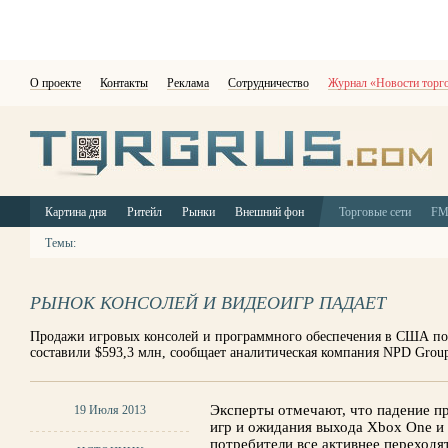
О проекте
Контакты
Реклама
Сотрудничество
Журнал «Новости торг
Картина дня
Ритейл
Рынки
Внешний фон
Торговые сети
F
Темы:
РЫНОК КОНСОЛЕЙ И ВИДЕОИГР ПАДАЕТ
Продажи игровых консолей и программного обеспечения в США по
составили $593,3 млн, сообщает аналитическая компания NPD Grou
Эксперты отмечают, что падение п
19 Июля 2013
игр и ожидания выхода Xbox One и Pl
потребители все активнее переходя