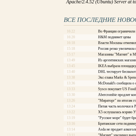
ВСЕ ПОСЛЕДНИЕ НОВО
16:22
Во Франции ограничили
16:20
H&M поднимет цены
16:18
Власти Москвы отменили
15:18
Россия резко увеличила
15:17
Магазины "Магнит" в М
13:49
Из аргентинских магази
13:45
IKEA выбрала площадку
13:40
DHL тестирует беспило
13:38
Экс-глава Marks & Spenc
13:36
McDonald's сообщила о
13:33
Sysco покупает US Food
13:30
Abercrombie продлит ко
13:26
"Мираторг" по итогам го
13:24
Пятая часть молочки в 
13:22
X5 ослушалась мэрию У
13:19
"Русское море" будет б
13:16
Британские сети подним
13:14
Asda не продает алкогол
13:11
"Магнит" увеличил выру