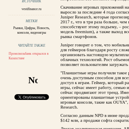
ИСТОЧНИК
Скачивание игровых приложений н
vestifinance.ru
выросло за последние 4 года согла
Juniper Research, которые прогнози
МЕТКИ
2017 г., что в три раза больше, чем
способствуют этому подъему, – рос
Рынки
,
Цифры
,
Новость
,
модель freemium), а также выход вс
консоли
,
видеоигры
рынка смартфонов.
Juniper говорит о том, что мобиль
ЧИТАЙТЕ ТАКЖЕ
для геймеров благодаря росту сло
Промсвязьбанк открылся в
организовать настоящую мультипл
Казахстане
облачных технологий. Рост объемов
позволяет пользователям загружать
"Планшетные игры получили такое р
очень доступным способом для все
доступ к играм. Геймер, который р
игры, сейчас имеет работу, семью и
сейчас продвигают этот тренд. Име
ориентированы планшетные устрой
игровые консоли, такие как OUYA", 
Research.
Согласно данным NPD в июне прода
$142 млн, а продажи софта сократи
Другая аналитическая компания, ABI