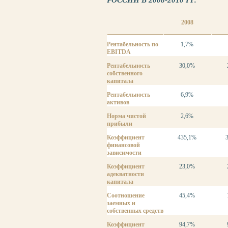
РОССИИ В 2008-2010 ГГ.
2008
Рентабельность по
1,7%
EBITDA
Рентабельность
30,0%
собственного
капитала
Рентабельность
6,9%
активов
Норма чистой
2,6%
прибыли
Коэффициент
435,1%
финансовой
зависимости
Коэффициент
23,0%
адекватности
капитала
Соотношение
45,4%
заемных и
собственных средств
Коэффициент
94,7%