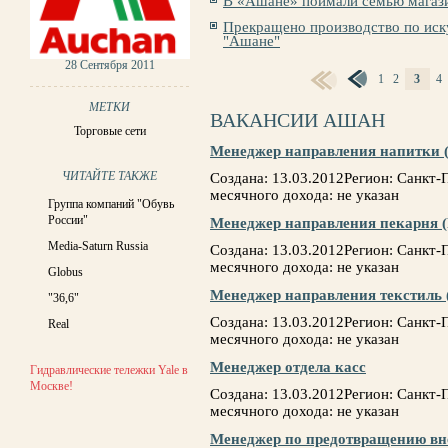
В «Ашане» поймали семью магаз
Прекращено производство по иск
"Ашане"
28 Сентября 2011
1
2
3
4
СТРАНИЦЫ
МЕТКИ
ВАКАНСИИ АШАН
Торговые сети
Менеджер направления напитки (
ЧИТАЙТЕ ТАКЖЕ
Создана: 13.03.2012Регион: Санкт
месячного дохода: не указан
Группа компаний "Обувь
России"
Менеджер направления пекарня (
Media-Saturn Russia
Создана: 13.03.2012Регион: Санкт
месячного дохода: не указан
Globus
Менеджер направления текстиль 
"36,6"
Создана: 13.03.2012Регион: Санкт
Real
месячного дохода: не указан
Менеджер отдела касс
Гидравлические тележки Yale в
Москве!
Создана: 13.03.2012Регион: Санкт
месячного дохода: не указан
Менеджер по предотвращению вн