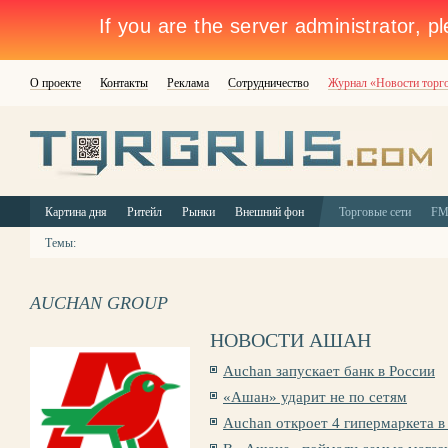
О проекте
Контакты
Реклама
Сотрудничество
Журнал «Новости торг
Картина дня
Ритейл
Рынки
Внешний фон
Торговые сети
F
Темы:
AUCHAN GROUP
НОВОСТИ АШАН
Auchan запускает банк в России
«Ашан» ударит не по сетям
Auchan откроет 4 гипермаркета 