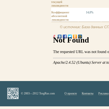
текущей
ликвидности
Коэффициент
14,0%
абсолютной
ликвидности
© источник: База данных 
© 2003—2012 TorgRus.com
О проекте
Контакты
Реклама