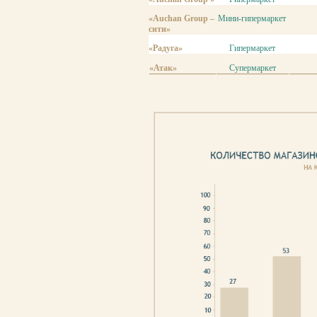
«Auchan Group –
Мини-гипермаркет
сити»
«Радуга»
Гипермаркет
«Атак»
Супермаркет