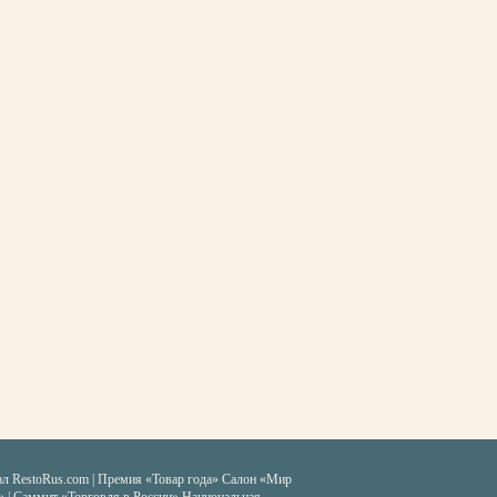
ал RestoRus.com
|
Премия «Товар года»
Салон «Мир