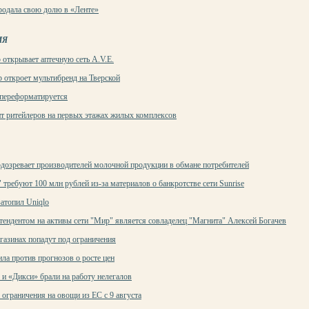
родала свою долю в «Ленте»
ИЯ
 открывает аптечную сеть A.V.E.
 откроет мультибренд на Тверской
 переформатируется
т ритейлеров на первых этажах жилых комплексов
дозревает производителей молочной продукции в обмане потребителей
 требуют 100 млн рублей из-за материалов о банкротстве сети Sunrise
атопил Uniqlo
тендентом на активы сети "Мир" является совладелец "Магнита" Алексей Богачев
газинах попадут под ограничения
ла против прогнозов о росте цен
и «Дикси» брали на работу нелегалов
 ограничения на овощи из ЕС с 9 августа