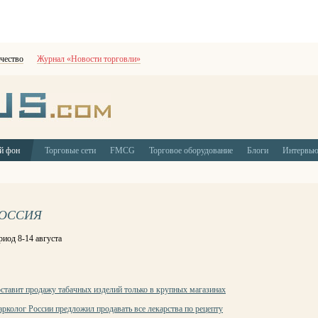
чество
Журнал «Новости торговли»
й фон
Торговые сети
FMCG
Торговое оборудование
Блоги
Интервь
РОССИЯ
иод 8-14 августа
оставит продажу табачных изделий только в крупных магазинах
арколог России предложил продавать все лекарства по рецепту