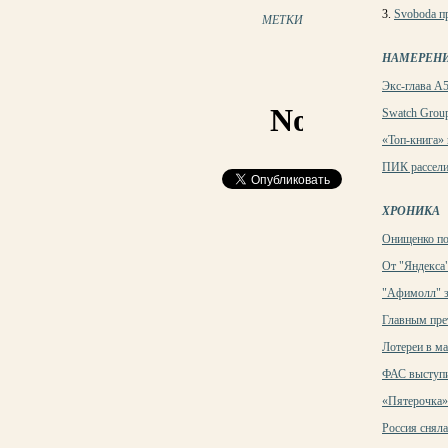
3.
Svoboda п
МЕТКИ
НАМЕРЕН
Экс-глава А5
Swatch Group
«Топ-книга»
ПИК рассели
ХРОНИКА
Онищенко по
От "Яндекса"
"Афимолл" з
Главным пре
Лотереи в ма
ФАС выступи
«Пятерочка» 
Россия сняла