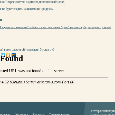
ики" переезжает на шарикоподшипниковый завод
не будет следить за ценами на продукты
И
Седьмого континента" избавится от приставки "врио" и станет губернатором Тульской
ый ветер цифровой» превысил 5 млрд руб
Ресторанный порт
 проекте
Контакты
Реклама
Сотрудничество