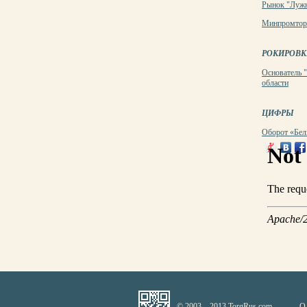
Рынок "Лужн
Минпромторг 
РОКИРОВК
Основатель "
области
ЦИФРЫ
Оборот «Бел
© 2003—2013 TorgRus.com
О