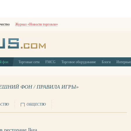
чество
Журнал «Новости торговли»
й фон
Торговые сети
FMCG
Торговое оборудование
Блоги
Интервь
НЕШНИЙ ФОН / ПРАВИЛА ИГРЫ»
ЬСТВО
ОБЩЕСТВО
в ресторане Ikea