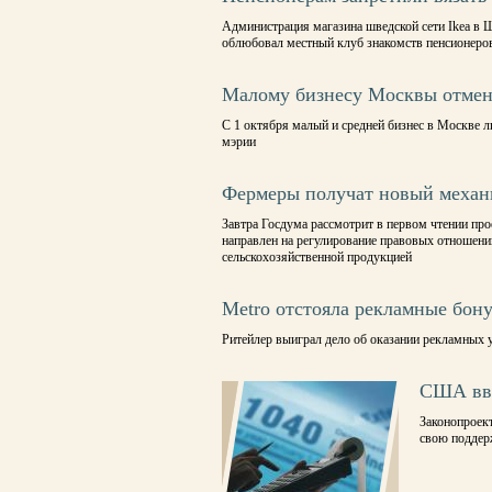
Администрация магазина шведской сети Ikea в Ш
облюбовал местный клуб знакомств пенсионеро
Малому бизнесу Москвы отмен
С 1 октября малый и средней бизнес в Москве л
мэрии
Фермеры получат новый механ
Завтра Госдума рассмотрит в первом чтении пр
направлен на регулирование правовых отношений
сельскохозяйственной продукцией
Metro отстояла рекламные бон
Ритейлер выиграл дело об оказании рекламных 
США вве
Законопроект
свою поддер