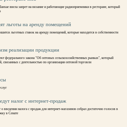
анхае ввела запрет на вязание и работающие радиоприемники в ресторане, который
в
ят льготы на аренду помещений
ишится льготных ставок на аренду помещений, которые находятся в собственности
изм реализации продукции
оект федерального закона "Об оптовых сельскохозяйственных рынках", который
, связанных с деятельностью по организации оптовой торговли
усы
услуг
дут налог с интернет-продаж
 о введении налога с продаж для интернет-магазинов собрал достаточно голосов в
жку в Сенате