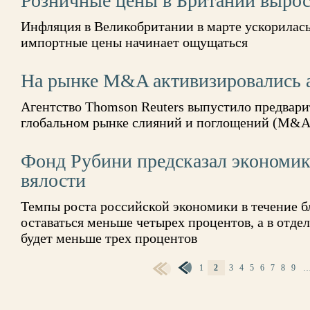
Розничные цены в Британии вырос
Инфляция в Великобритании в марте ускорилась,
импортные цены начинает ощущаться
На рынке M&A активизировались
Агентство Thomson Reuters выпустило предвар
глобальном рынке слияний и поглощений (M&A) 
Фонд Рубини предсказал экономике
вялости
Темпы роста российской экономики в течение б
оставаться меньше четырех процентов, а в отд
будет меньше трех процентов
1
2
3
4
5
6
7
8
9
СТРАНИЦЫ