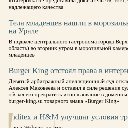
«Пятёрочка не представила доказательств, того
надлежащего качества
Тела младенцев нашли в морозиль
на Урале
В подвале центрального гастронома города Вер
область) во вторник утром в морозильной камер
младенцев
Burger King отстоял права в интер
Девятый арбитражный апелляционный суд откл
Алексея Маковеева и оставил в силе решение су
обязал его прекратить использование в доменных
burger-king.su товарного знака «Burger King»
Inditex и H&M улучшат условия тр
Gap и Walmart против