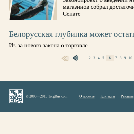
магазинов собрал достаточ
Сенате
Белорусская глубинка может остат
Из-за нового закона о торговле
…
2
3
4
5
6
7
8
9
10
СТРАНИЦЫ
© 2003—2013 TorgRus.com
О проекте
Контакты
Реклама