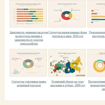
Зависимость динамики расходов
Структура внемагазинных форм
Удовлетворен
на продукты питания в
торговли в мире, 2010 год
продуктов 
зависимости от доходов
домохозяйства
Структура участников рынка
Розничный оборот на душу
Предпочтения
розничной торговли
населения в рублях, 2009 год
производит
пи