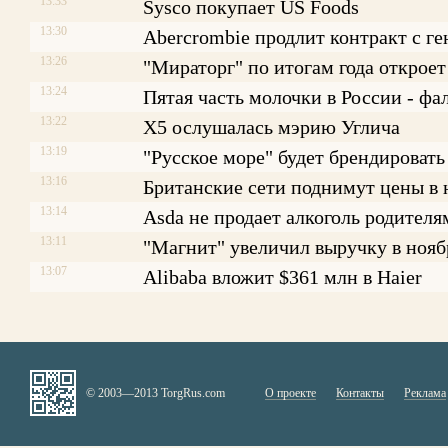
13:33
Sysco покупает US Foods
13:30
Abercrombie продлит контракт с г
13:26
"Мираторг" по итогам года откроет
13:24
Пятая часть молочки в России - фа
13:22
X5 ослушалась мэрию Углича
13:19
"Русское море" будет брендировать
13:16
Британские сети поднимут цены в
13:14
Asda не продает алкоголь родителя
13:11
"Магнит" увеличил выручку в нояб
13:07
Alibaba вложит $361 млн в Haier
© 2003—2013 TorgRus.com
О проекте
Контакты
Реклама