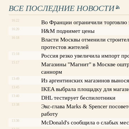
ВСЕ ПОСЛЕДНИЕ НОВОСТИ
16:22
Во Франции ограничили торговлю
16:20
H&M поднимет цены
16:18
Власти Москвы отменили строитель
протестов жителей
15:18
Россия резко увеличила импорт пр
15:17
Магазины "Магнит" в Москве оштр
саннорм
13:49
Из аргентинских магазинов вынося
13:45
IKEA выбрала площадку для магаз
13:40
DHL тестирует беспилотники
13:38
Экс-глава Marks & Spencer посове
работу
13:36
McDonald's сообщила о слабых ме