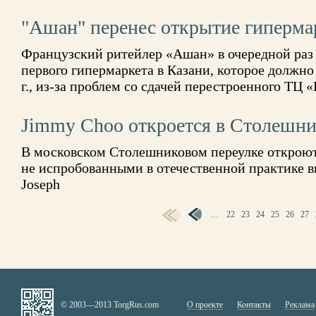
"Ашан" перенес открытие гиперма
Французский ритейлер «Ашан» в очередной раз 
первого гипермаркета в Казани, которое должно
г., из-за проблем со сдачей перестроенного Т
Jimmy Choo откроется в Столешни
В московском Столешниковом переулке откроют
не испробованными в отечественной практике в
Joseph
…
22
23
24
25
26
27
СТРАНИЦЫ
© 2003—2013 TorgRus.com
О проекте
Контакты
Реклама