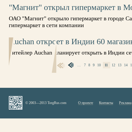
"Магнит" открыл гипермаркет в М
ОАО "Магнит" открыло гипермаркет в городе Са
гипермаркет в сети компании
Auchan откроет в Индии 60 магази
Ритейлер Auchan планирует открыть в Индии се
…
7
8
9
10
11
12
13
14
СТРАНИЦЫ
© 2003—2013 TorgRus.com
О проекте
Контакты
Реклама